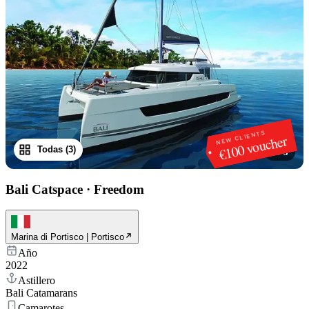
NEW CLIENTS
€100 voucher
Todas (3)
1
/
3
Bali Catspace
·
Freedom
Marina di Portisco | Portisco
Año
2022
Astillero
Bali Catamarans
Camarotes