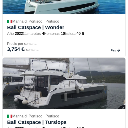
Marina di Portisco | Portisco
Bali Catspace
| Wonder
Año
2022
Camarotes
4
Personas
10
Eslora
40 ft
Precio por semana
3,754 €
/ semana
Ver
Marina di Portisco | Portisco
Bali Catspace
| Tursiops