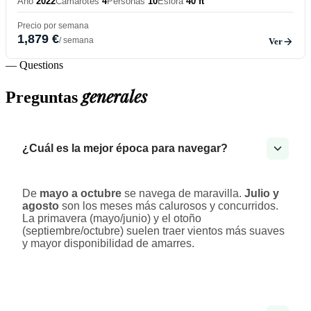
Año
2022
Camarotes
4
Personas
10
Eslora
40 ft
Precio por semana
1,879 €
/ semana
Ver
— Questions
generales
Preguntas
¿Cuál es la mejor época para navegar?
De
mayo a octubre
se navega de maravilla.
Julio y
agosto
son los meses más calurosos y concurridos.
La primavera (mayo/junio) y el otoño
(septiembre/octubre) suelen traer vientos más suaves
y mayor disponibilidad de amarres.