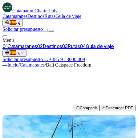
Catamaran
Charter
Italy
Catamaranes
Destinos
Rutas
Guía de viaje
·
€
Solicitar presupuesto →
Menú
0
1
Catamaranes
0
2
Destinos
0
3
Rutas
0
4
Guía de viaje
·
€
Solicitar presupuesto →
+385 91 3000 009
—
Inicio
/
Catamaranes
/
Bali Catspace Freedom
Compartir
Descargar PDF