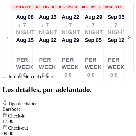
RESERVED
RESERVED
RESERVED
RESERVED
RESERVED
Aug 08
Aug 15
Aug 22
Aug 29
Sep 05
↓ 7
↓ 7
↓ 7
↓ 7
↓ 7
NIGHTS
NIGHTS
NIGHTS
NIGHTS
NIGHTS
‹
›
Aug 15
Aug 22
Aug 29
Sep 05
Sep 12
PER
PER
PER
PER
PER
WEEK
WEEK
WEEK
WEEK
WEEK
0 €
0 €
0 €
0 €
0 €
—
Información del chárter
Los detalles,
por adelantado.
Tipo de chárter
Bareboat
Check-in
17:00
Check-out
09:00