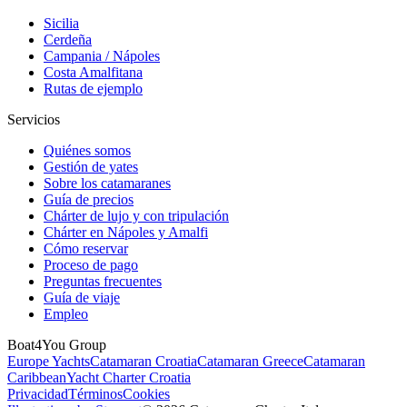
Sicilia
Cerdeña
Campania / Nápoles
Costa Amalfitana
Rutas de ejemplo
Servicios
Quiénes somos
Gestión de yates
Sobre los catamaranes
Guía de precios
Chárter de lujo y con tripulación
Chárter en Nápoles y Amalfi
Cómo reservar
Proceso de pago
Preguntas frecuentes
Guía de viaje
Empleo
Boat4You Group
Europe Yachts
Catamaran Croatia
Catamaran Greece
Catamaran
Caribbean
Yacht Charter Croatia
Privacidad
Términos
Cookies