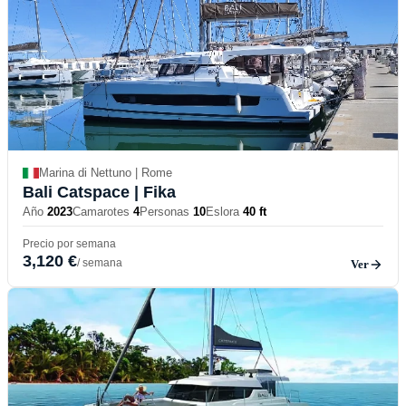
Marina di Nettuno | Rome
Bali Catspace
| Fika
Año
2023
Camarotes
4
Personas
10
Eslora
40 ft
Precio por semana
3,120 €
/ semana
Ver