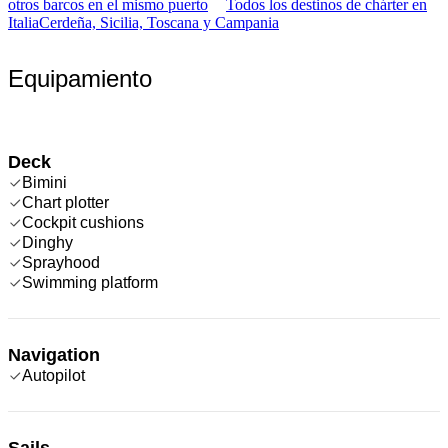
otros barcos en el mismo puerto
Todos los destinos de chárter en
Italia
Cerdeña, Sicilia, Toscana y Campania
Equipamiento
Deck
Bimini
Chart plotter
Cockpit cushions
Dinghy
Sprayhood
Swimming platform
Navigation
Autopilot
Sails