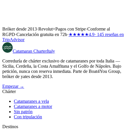
Bróker desde 2013
·
Revolut
+
Pagos con Stripe
·
Conforme al
RGPD
·
Cancelación gratuita en 72h
·
★★★★★
4.9
· 145 reseñas en
TripAdvisor
Catamaran
Charter
Italy
Correduría de chárter exclusivo de catamaranes por toda Italia —
Sicilia, Cerdeña, la Costa Amalfitana y el Golfo de Nápoles. Bajo
petición, nunca con reserva inmediata. Parte de Boat4You Group,
bróker de yates desde 2013.
Empezar →
Chárter
Catamaranes a vela
Catamaranes a motor
Sin patrón
Con tripulación
Destinos