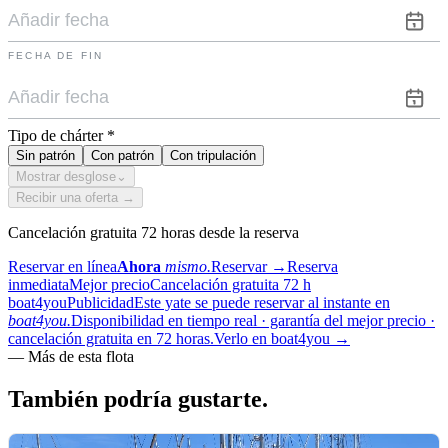
FECHA DE FIN
Tipo de chárter
*
Sin patrón
Con patrón
Con tripulación
Mostrar desglose
⌄
Recibir una oferta →
Cancelación gratuita 72 horas desde la reserva
Reservar en línea
Ahora
mismo.
Reservar
→
Reserva
inmediata
Mejor precio
Cancelación gratuita 72 h
boat4you
Publicidad
Este yate se puede reservar al instante en
boat4you.
Disponibilidad en tiempo real · garantía del mejor precio ·
cancelación gratuita en 72 horas.
Verlo en boat4you
→
—
Más de esta flota
También podría
gustarte.