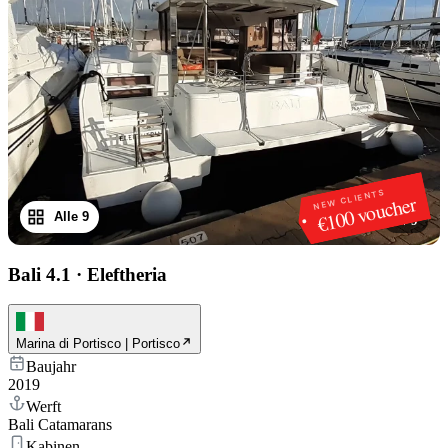
NEW CLIENTS
€100 voucher
Alle 9
1
/
9
Bali 4.1
·
Eleftheria
Marina di Portisco | Portisco
Baujahr
2019
Werft
Bali Catamarans
Kabinen