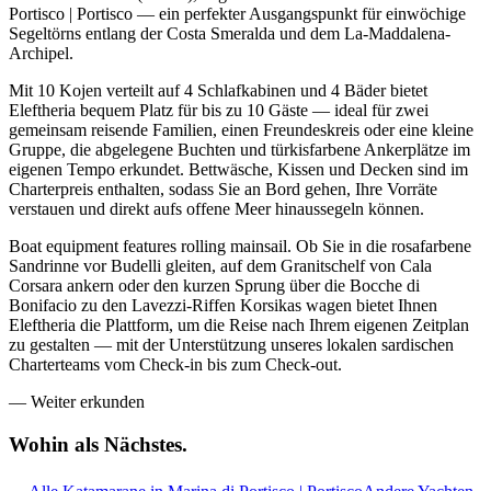
Portisco | Portisco — ein perfekter Ausgangspunkt für einwöchige
Segeltörns entlang der Costa Smeralda und dem La-Maddalena-
Archipel.
Mit 10 Kojen verteilt auf 4 Schlafkabinen und 4 Bäder bietet
Eleftheria bequem Platz für bis zu 10 Gäste — ideal für zwei
gemeinsam reisende Familien, einen Freundeskreis oder eine kleine
Gruppe, die abgelegene Buchten und türkisfarbene Ankerplätze im
eigenen Tempo erkundet. Bettwäsche, Kissen und Decken sind im
Charterpreis enthalten, sodass Sie an Bord gehen, Ihre Vorräte
verstauen und direkt aufs offene Meer hinaussegeln können.
Boat equipment features rolling mainsail. Ob Sie in die rosafarbene
Sandrinne vor Budelli gleiten, auf dem Granitschelf von Cala
Corsara ankern oder den kurzen Sprung über die Bocche di
Bonifacio zu den Lavezzi-Riffen Korsikas wagen bietet Ihnen
Eleftheria die Plattform, um die Reise nach Ihrem eigenen Zeitplan
zu gestalten — mit der Unterstützung unseres lokalen sardischen
Charterteams vom Check-in bis zum Check-out.
—
Weiter erkunden
Wohin als
Nächstes.