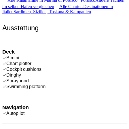
Alle Katamarane in Marina di Portisco | Portisco
Andere Yachten
im selben Hafen vergleichen
Alle Charter-Destinationen in
Italien
Sardinien, Sizilien, Toskana & Kampanien
Ausstattung
Deck
Bimini
Chart plotter
Cockpit cushions
Dinghy
Sprayhood
Swimming platform
Navigation
Autopilot