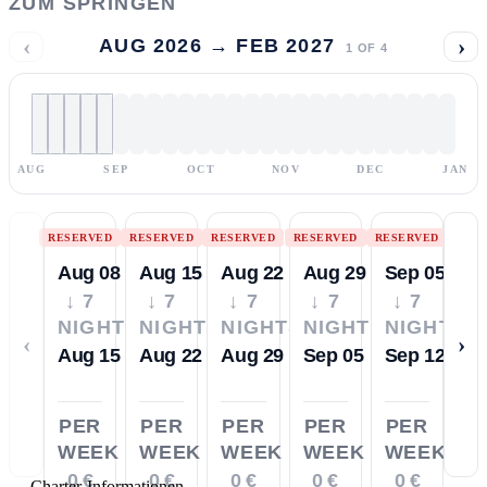
ZUM SPRINGEN
‹
›
AUG 2026 → FEB 2027
1
OF
4
AUG
SEP
OCT
NOV
DEC
JAN
RESERVED
RESERVED
RESERVED
RESERVED
RESERVED
Aug 08
Aug 15
Aug 22
Aug 29
Sep 05
↓ 7
↓ 7
↓ 7
↓ 7
↓ 7
NIGHTS
NIGHTS
NIGHTS
NIGHTS
NIGHTS
‹
›
Aug 15
Aug 22
Aug 29
Sep 05
Sep 12
PER
PER
PER
PER
PER
WEEK
WEEK
WEEK
WEEK
WEEK
0 €
0 €
0 €
0 €
0 €
—
Charter-Informationen