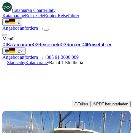
Catamaran
Charter
Italy
Katamarane
Reiseziele
Routen
Reiseführer
·
€
Angebot anfordern →
Menü
0
1
Katamarane
0
2
Reiseziele
0
3
Routen
0
4
Reiseführer
·
€
Angebot anfordern →
+385 91 3000 009
—
Startseite
/
Katamarane
/
Bali 4.1 Eleftheria
Teilen
PDF herunterladen