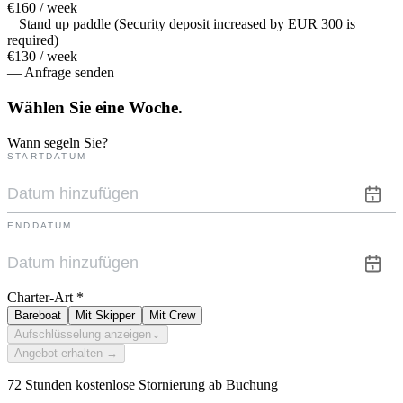
€160 / week
Stand up paddle (Security deposit increased by EUR 300 is
required)
€130 / week
— Anfrage senden
Wählen Sie eine
Woche.
Wann segeln Sie?
STARTDATUM
ENDDATUM
Charter-Art
*
Bareboat
Mit Skipper
Mit Crew
Aufschlüsselung anzeigen
⌄
Angebot erhalten →
72 Stunden kostenlose Stornierung ab Buchung