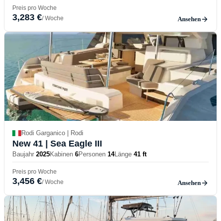
Preis pro Woche
3,283 €
/ Woche
Ansehen
Rodi Garganico | Rodi
New 41
| Sea Eagle III
Baujahr
2025
Kabinen
6
Personen
14
Länge
41 ft
Preis pro Woche
3,456 €
/ Woche
Ansehen