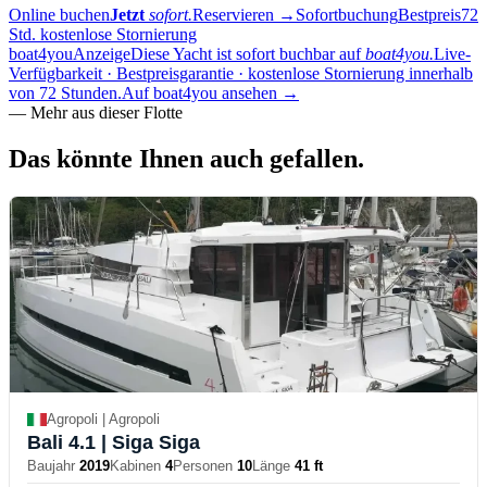
Online buchen
Jetzt
sofort.
Reservieren
→
Sofortbuchung
Bestpreis
72
Std. kostenlose Stornierung
boat4you
Anzeige
Diese Yacht ist sofort buchbar auf
boat4you.
Live-
Verfügbarkeit · Bestpreisgarantie · kostenlose Stornierung innerhalb
von 72 Stunden.
Auf boat4you ansehen
→
—
Mehr aus dieser Flotte
Das könnte Ihnen auch
gefallen.
Agropoli | Agropoli
Bali 4.1
| Siga Siga
Baujahr
2019
Kabinen
4
Personen
10
Länge
41 ft