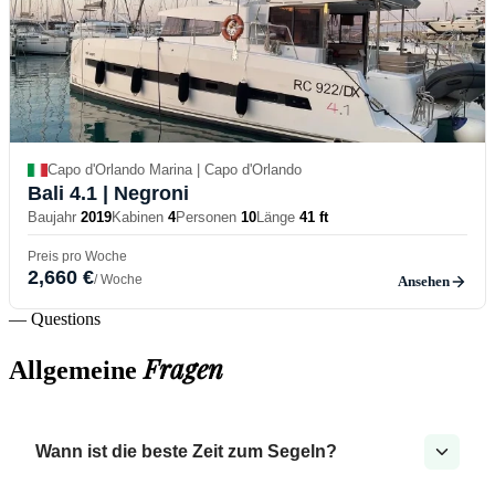
Capo d'Orlando Marina | Capo d'Orlando
Bali 4.1
| Negroni
Baujahr
2019
Kabinen
4
Personen
10
Länge
41 ft
Preis pro Woche
2,660 €
/ Woche
Ansehen
— Questions
Fragen
Allgemeine
Wann ist die beste Zeit zum Segeln?