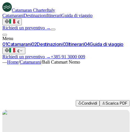
Catamaran
Charter
Italy
Catamarani
Destinazioni
Itinerari
Guida di viaggio
·
€
Richiedi un preventivo →
Menu
0
1
Catamarani
0
2
Destinazioni
0
3
Itinerari
0
4
Guida di viaggio
·
€
Richiedi un preventivo →
+385 91 3000 009
—
Home
/
Catamarani
/
Bali Catsmart Nemo
Condividi
Scarica PDF