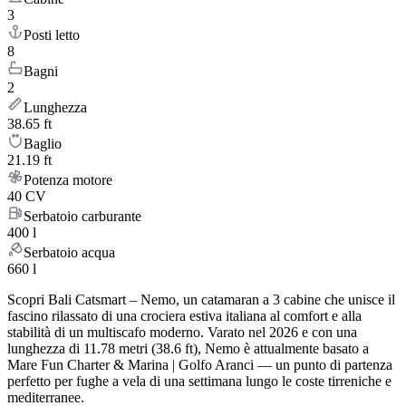
3
Posti letto
8
Bagni
2
Lunghezza
38.65 ft
Baglio
21.19 ft
Potenza motore
40 CV
Serbatoio carburante
400 l
Serbatoio acqua
660 l
Scopri Bali Catsmart – Nemo, un catamaran a 3 cabine che unisce il
fascino rilassato di una crociera estiva italiana al comfort e alla
stabilità di un multiscafo moderno. Varato nel 2026 e con una
lunghezza di 11.78 metri (38.6 ft), Nemo è attualmente basato a
Mare Fun Charter & Marina | Golfo Aranci — un punto di partenza
perfetto per fughe a vela di una settimana lungo le coste tirreniche e
mediterranee.