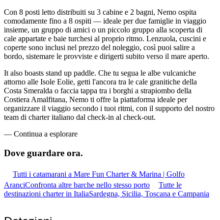
Con 8 posti letto distribuiti su 3 cabine e 2 bagni, Nemo ospita
comodamente fino a 8 ospiti — ideale per due famiglie in viaggio
insieme, un gruppo di amici o un piccolo gruppo alla scoperta di
cale appartate e baie turchesi al proprio ritmo. Lenzuola, cuscini e
coperte sono inclusi nel prezzo del noleggio, così puoi salire a
bordo, sistemare le provviste e dirigerti subito verso il mare aperto.
It also boasts stand up paddle. Che tu segua le albe vulcaniche
attorno alle Isole Eolie, getti l'ancora tra le cale granitiche della
Costa Smeralda o faccia tappa tra i borghi a strapiombo della
Costiera Amalfitana, Nemo ti offre la piattaforma ideale per
organizzare il viaggio secondo i tuoi ritmi, con il supporto del nostro
team di charter italiano dal check-in al check-out.
—
Continua a esplorare
Dove guardare
ora.
Tutti i catamarani a Mare Fun Charter & Marina | Golfo
Aranci
Confronta altre barche nello stesso porto
Tutte le
destinazioni charter in Italia
Sardegna, Sicilia, Toscana e Campania