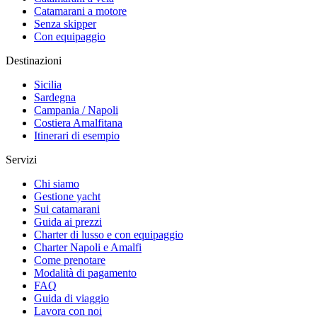
Catamarani a motore
Senza skipper
Con equipaggio
Destinazioni
Sicilia
Sardegna
Campania / Napoli
Costiera Amalfitana
Itinerari di esempio
Servizi
Chi siamo
Gestione yacht
Sui catamarani
Guida ai prezzi
Charter di lusso e con equipaggio
Charter Napoli e Amalfi
Come prenotare
Modalità di pagamento
FAQ
Guida di viaggio
Lavora con noi