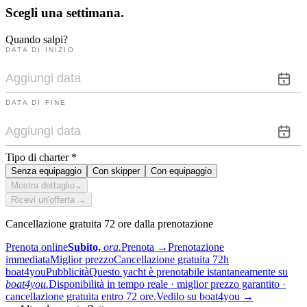
Scegli una
settimana.
Quando salpi?
DATA DI INIZIO
DATA DI FINE
Tipo di charter
*
Senza equipaggio
Con skipper
Con equipaggio
Mostra dettaglio
⌄
Ricevi un'offerta →
Cancellazione gratuita 72 ore dalla prenotazione
Prenota online
Subito,
ora.
Prenota
→
Prenotazione
immediata
Miglior prezzo
Cancellazione gratuita 72h
boat4you
Pubblicità
Questo yacht è prenotabile istantaneamente su
boat4you.
Disponibilità in tempo reale · miglior prezzo garantito ·
cancellazione gratuita entro 72 ore.
Vedilo su boat4you
→