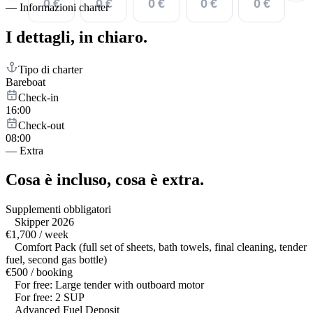
0 €
0 €
0 €
0 €
0 €
—
Informazioni charter
I dettagli,
in chiaro.
Tipo di charter
Bareboat
Check-in
16:00
Check-out
08:00
—
Extra
Cosa è incluso,
cosa è extra.
Supplementi obbligatori
Skipper 2026
€1,700 / week
Comfort Pack (full set of sheets, bath towels, final cleaning, tender
fuel, second gas bottle)
€500 / booking
For free: Large tender with outboard motor
For free: 2 SUP
Advanced Fuel Deposit