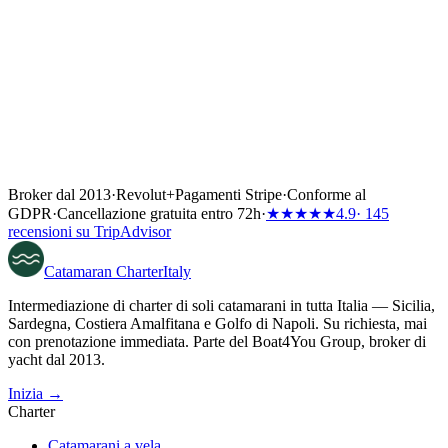
Broker dal 2013
·
Revolut
+
Pagamenti Stripe
·
Conforme al
GDPR
·
Cancellazione gratuita entro 72h
·
★★★★★
4.9
· 145
recensioni su TripAdvisor
Catamaran
Charter
Italy
Intermediazione di charter di soli catamarani in tutta Italia — Sicilia,
Sardegna, Costiera Amalfitana e Golfo di Napoli. Su richiesta, mai
con prenotazione immediata. Parte del Boat4You Group, broker di
yacht dal 2013.
Inizia →
Charter
Catamarani a vela