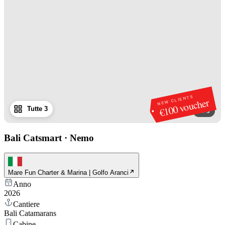
NEW CLIENTS
€100 voucher
Tutte 3
1
/
3
Bali Catsmart
·
Nemo
Mare Fun Charter & Marina | Golfo Aranci
Anno
2026
Cantiere
Bali Catamarans
Cabine