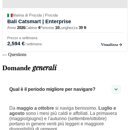
Marina di Procida | Procida
Bali Catsmart
| Enterprise
Anno
2026
Cabine
4
Persone
10
Lunghezza
39 ft
Prezzo a settimana
2,594 €
/ settimana
Visualizza
— Questions
generali
Domande
Qual è il periodo migliore per navigare?
Da
maggio a ottobre
si naviga benissimo.
Luglio e
agosto
sono i mesi più caldi e affollati. La primavera
(maggio/giugno) e l'autunno (settembre/ottobre)
portano in genere venti più leggeri e maggiore
disponibilità di ormeggi.