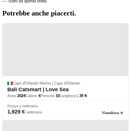
—
Altro da questa flotta
Potrebbe anche
piacerti.
Capo d'Orlando Marina | Capo d'Orlando
Bali Catsmart
| Love Sea
Anno
2024
Cabine
4
Persone
10
Lunghezza
39 ft
Prezzo a settimana
1,929 €
/ settimana
Visualizza