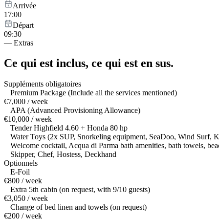
Arrivée
17:00
Départ
09:30
—
Extras
Ce qui est inclus,
ce qui est en sus.
Suppléments obligatoires
Premium Package (Include all the services mentioned)
€7,000 / week
APA (Advanced Provisioning Allowance)
€10,000 / week
Tender Highfield 4.60 + Honda 80 hp
Water Toys (2x SUP, Snorkeling equipment, SeaDoo, Wind Surf, 
Welcome cocktail, Acqua di Parma bath amenities, bath towels, beac
Skipper, Chef, Hostess, Deckhand
Optionnels
E-Foil
€800 / week
Extra 5th cabin (on request, with 9/10 guests)
€3,050 / week
Change of bed linen and towels (on request)
€200 / week