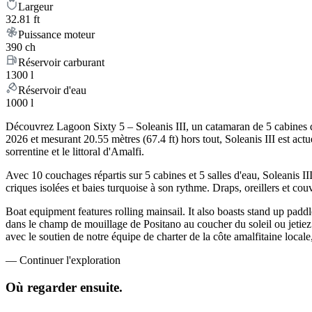
Largeur
32.81 ft
Puissance moteur
390 ch
Réservoir carburant
1300 l
Réservoir d'eau
1000 l
Découvrez Lagoon Sixty 5 – Soleanis III, un catamaran de 5 cabines qui
2026 et mesurant 20.55 mètres (67.4 ft) hors tout, Soleanis III est ac
sorrentine et le littoral d'Amalfi.
Avec 10 couchages répartis sur 5 cabines et 5 salles d'eau, Soleanis I
criques isolées et baies turquoise à son rythme. Draps, oreillers et cou
Boat equipment features rolling mainsail. It also boasts stand up pad
dans le champ de mouillage de Positano au coucher du soleil ou jetiez 
avec le soutien de notre équipe de charter de la côte amalfitaine locale,
—
Continuer l'exploration
Où regarder
ensuite.