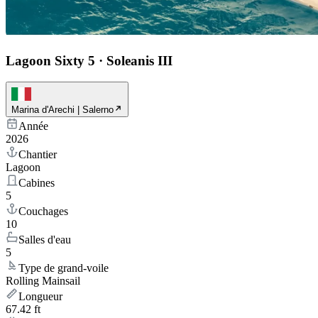
Lagoon Sixty 5
·
Soleanis III
Marina d'Arechi | Salerno
Année
2026
Chantier
Lagoon
Cabines
5
Couchages
10
Salles d'eau
5
Type de grand-voile
Rolling Mainsail
Longueur
67.42 ft