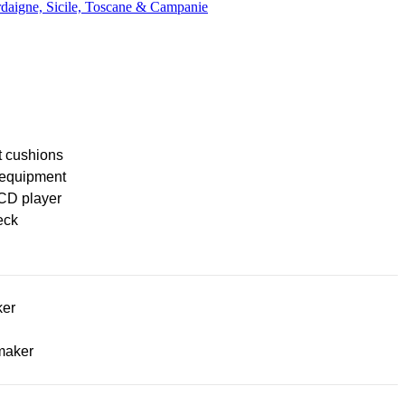
rdaigne, Sicile, Toscane & Campanie
t cushions
 equipment
CD player
eck
ker
maker