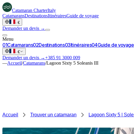
Catamaran
Charter
Italy
Catamarans
Destinations
Itinéraires
Guide de voyage
·
€
Demander un devis →
Menu
0
1
Catamarans
0
2
Destinations
0
3
Itinéraires
0
4
Guide de voyage
·
€
Demander un devis →
+385 91 3000 009
—
Accueil
/
Catamarans
/
Lagoon Sixty 5 Soleanis III
Accueil
Trouver un catamaran
Lagoon Sixty 5 | Solea