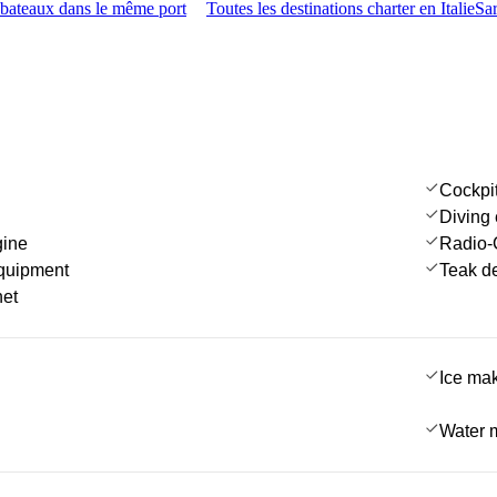
 bateaux dans le même port
Toutes les destinations charter en Italie
Sa
Cockpi
Diving
gine
Radio-
quipment
Teak d
net
Ice ma
Water 