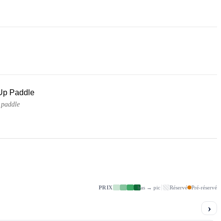
Up Paddle
 paddle
PRIX
bas → pic
Réservé
Pré-réservé
›