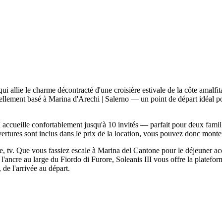
 allie le charme décontracté d'une croisière estivale de la côte amalfit
tuellement basé à Marina d'Arechi | Salerno — un point de départ idéal p
II accueille confortablement jusqu'à 10 invités — parfait pour deux fam
vertures sont inclus dans le prix de la location, vous pouvez donc monter 
dle, tv. Que vous fassiez escale à Marina del Cantone pour le déjeuner
l'ancre au large du Fiordo di Furore, Soleanis III vous offre la platef
 de l'arrivée au départ.