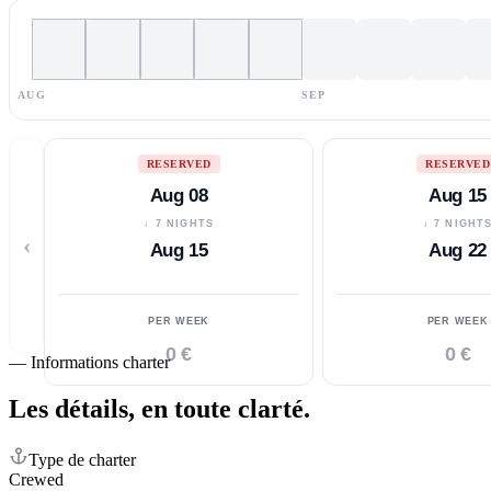
AUG
SEP
RESERVED
RESERVED
Aug 08
Aug 15
↓ 7 NIGHTS
↓ 7 NIGHT
‹
Aug 15
Aug 22
PER WEEK
PER WEEK
0 €
0 €
—
Informations charter
Les détails,
en toute clarté.
Type de charter
Crewed