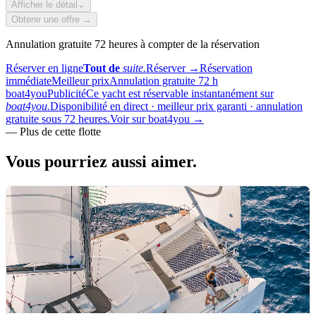
Afficher le détail
⌄
Obtenir une offre →
Annulation gratuite 72 heures à compter de la réservation
Réserver en ligne
Tout de
suite.
Réserver
→
Réservation
immédiate
Meilleur prix
Annulation gratuite 72 h
boat4you
Publicité
Ce yacht est réservable instantanément sur
boat4you.
Disponibilité en direct · meilleur prix garanti · annulation
gratuite sous 72 heures.
Voir sur boat4you
→
—
Plus de cette flotte
Vous pourriez aussi
aimer.