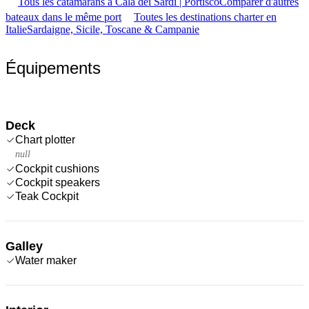
Tous les catamarans à Cala dei Sardi | Portisco
Comparer d'autres
bateaux dans le même port
Toutes les destinations charter en
Italie
Sardaigne, Sicile, Toscane & Campanie
Équipements
Deck
Chart plotter
null
Cockpit cushions
Cockpit speakers
Teak Cockpit
Galley
Water maker