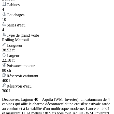
Cabines
4
Couchages
10
Salles d'eau
4
Type de grand-voile
Rolling Mainsail
Longueur
38.52 ft
Largeur
22.18 ft
Puissance moteur
90 ch
Réservoir carburant
400 l
Réservoir d'eau
300 l
Découvrez Lagoon 40 – Aquila (WM, Inverter), un catamaran de 4
cabines qui allie le charme décontracté d'une croisière estivale sarde
au confort et à la stabilité d'un multicoque moderne. Lancé en 2021
et mesurant 11.74 mètres (38.5 ft) hors tout, Aquila (WM, Inverter)