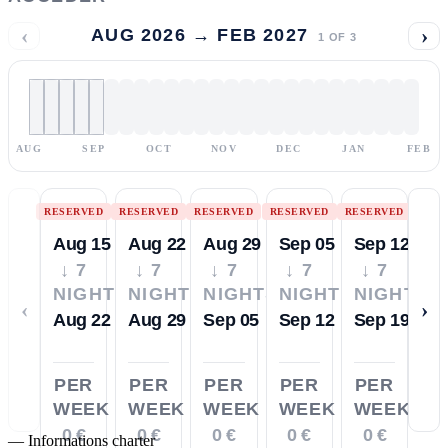
‹
›
AUG 2026 → FEB 2027
1
OF
3
AUG
SEP
OCT
NOV
DEC
JAN
FEB
RESERVED
RESERVED
RESERVED
RESERVED
RESERVED
Aug 15
Aug 22
Aug 29
Sep 05
Sep 12
↓ 7
↓ 7
↓ 7
↓ 7
↓ 7
NIGHTS
NIGHTS
NIGHTS
NIGHTS
NIGHTS
‹
›
Aug 22
Aug 29
Sep 05
Sep 12
Sep 19
PER
PER
PER
PER
PER
WEEK
WEEK
WEEK
WEEK
WEEK
0 €
0 €
0 €
0 €
0 €
—
Informations charter