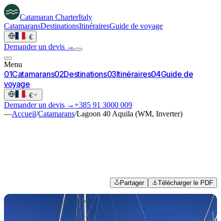
Catamaran
Charter
Italy
Catamarans
Destinations
Itinéraires
Guide de voyage
·
€
Demander un devis →
Menu
0
1
Catamarans
0
2
Destinations
0
3
Itinéraires
0
4
Guide de
voyage
·
€
Demander un devis →
+385 91 3000 009
—
Accueil
/
Catamarans
/
Lagoon 40 Aquila (WM, Inverter)
Partager
Télécharger le PDF