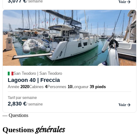
3,077 €
/ semaine
Voir
San Teodoro | San Teodoro
Lagoon 40
| Freccia
Année
2020
Cabines
4
Personnes
10
Longueur
39 pieds
Tarif par semaine
2,830 €
/ semaine
Voir
— Questions
générales
Questions