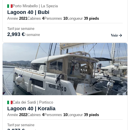
Porto Mirabello | La Spezia
Lagoon 40
| Bubi
Année
2021
Cabines
4
Personnes
10
Longueur
39 pieds
Tarif par semaine
2,993 €
/ semaine
Voir
Cala dei Sardi | Portisco
Lagoon 40
| Koralia
Année
2022
Cabines
4
Personnes
10
Longueur
39 pieds
Tarif par semaine