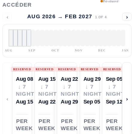
Pré-réservé
ACCÉDER
‹
›
AUG 2026 → FEB 2027
1
OF
4
AUG
SEP
OCT
NOV
DEC
JAN
RESERVED
RESERVED
RESERVED
RESERVED
RESERVED
Aug 08
Aug 15
Aug 22
Aug 29
Sep 05
↓ 7
↓ 7
↓ 7
↓ 7
↓ 7
NIGHTS
NIGHTS
NIGHTS
NIGHTS
NIGHTS
‹
›
Aug 15
Aug 22
Aug 29
Sep 05
Sep 12
PER
PER
PER
PER
PER
WEEK
WEEK
WEEK
WEEK
WEEK