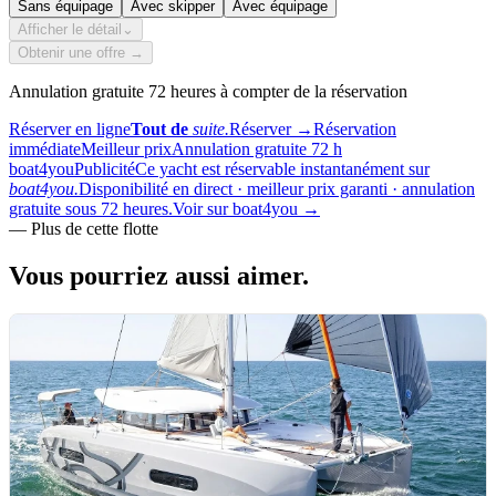
Sans équipage
Avec skipper
Avec équipage
Afficher le détail
⌄
Obtenir une offre →
Annulation gratuite 72 heures à compter de la réservation
Réserver en ligne
Tout de
suite.
Réserver
→
Réservation
immédiate
Meilleur prix
Annulation gratuite 72 h
boat4you
Publicité
Ce yacht est réservable instantanément sur
boat4you.
Disponibilité en direct · meilleur prix garanti · annulation
gratuite sous 72 heures.
Voir sur boat4you
→
—
Plus de cette flotte
Vous pourriez aussi
aimer.