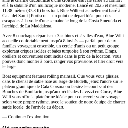
allie le charme décontracté d'une croisière estivale sarde au confort
et à la stabilité d'un multicoque moderne. Lancé en 2025 et mesurant
11.38 mètres (37.3 ft) hors tout, Blue Willi est actuellement basé à
Cala dei Sardi | Portisco — un point de départ idéal pour des
escapades à la voile d'une semaine le long de la Costa Smeralda et
l'archipel de La Maddalena.
Avec 8 couchages répartis sur 3 cabines et 2 salles d'eau, Blue Willi
accueille confortablement jusqu'à 8 invités — parfait pour deux
familles voyageant ensemble, un cercle d'amis ou un petit groupe
explorant criques isolées et baies turquoise à son rythme. Draps,
oreillers et couvertures sont inclus dans le prix de la location, vous
pouvez donc monter à bord, ranger vos provisions et filer droit vers
le large.
Boat equipment features rolling mainsail. Que vous vous glissiez
dans le chenal de sable rose au large de Budelli, jetiez l'ancre sur le
plateau granitique de Cala Corsara ou fassiez le court saut des
Bouches de Bonifacio jusqu'aux récifs des Lavezzi en Corse, Blue
Willi vous offre la plateforme idéale pour concevoir votre voyage
selon votre propre rythme, avec le soutien de notre équipe de charter
sarde locale, de l'arrivée au départ.
—
Continuer l'exploration
Où regarder
ensuite.