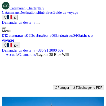
Catamaran
Charter
Italy
Catamarans
Destinations
Itinéraires
Guide de voyage
·
€
Demander un devis →
Menu
0
1
Catamarans
0
2
Destinations
0
3
Itinéraires
0
4
Guide de
voyage
·
€
Demander un devis →
+385 91 3000 009
—
Accueil
/
Catamarans
/
Lagoon 38 Blue Willi
Partager
Télécharger le PDF