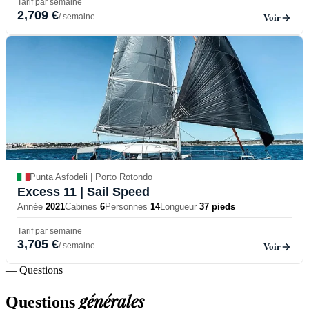
Tarif par semaine
2,709 €
/ semaine
Voir
Punta Asfodeli | Porto Rotondo
Excess 11
| Sail Speed
Année
2021
Cabines
6
Personnes
14
Longueur
37 pieds
Tarif par semaine
3,705 €
/ semaine
Voir
— Questions
générales
Questions