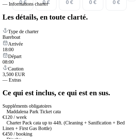
0 €
0 €
0 €
0 €
0 €
—
Informations charter
Les détails,
en toute clarté.
Type de charter
Bareboat
Arrivée
18:00
Départ
08:00
Caution
3,500 EUR
—
Extras
Ce qui est inclus,
ce qui est en sus.
Suppléments obligatoires
Maddalena Park Ticket cata
€120 / week
Charter Pack cata up to 44ft. (Cleaning + Sanification + Bed
Linen + First Gas Bottle)
€450 / booking