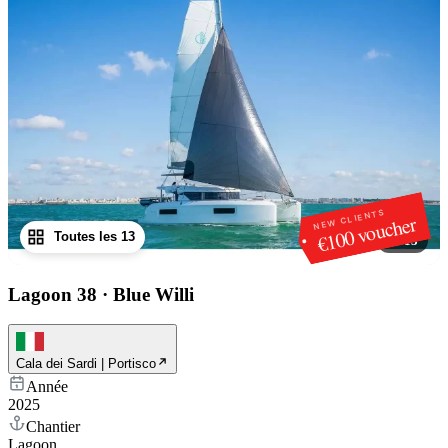
NEW CLIENTS
€100 voucher
Toutes les 13
1
/
13
Lagoon 38
·
Blue Willi
Cala dei Sardi | Portisco
Année
2025
Chantier
Lagoon