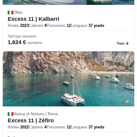
Olbia
Excess 11
| Kalbarri
Année
2023
Cabines
4
Personnes
12
Longueur
37 pieds
Tarif par semaine
1,624 €
/ semaine
Voir
Marina di Nettuno | Rome
Excess 11
| Zèfiro
Année
2022
Cabines
4
Personnes
12
Longueur
37 pieds