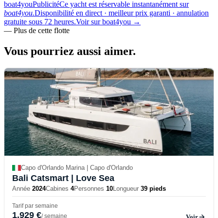
boat4you
Publicité
Ce yacht est réservable instantanément sur
boat4you.
Disponibilité en direct · meilleur prix garanti · annulation
gratuite sous 72 heures.
Voir sur boat4you
→
—
Plus de cette flotte
Vous pourriez aussi
aimer.
Capo d'Orlando Marina | Capo d'Orlando
Bali Catsmart
| Love Sea
Année
2024
Cabines
4
Personnes
10
Longueur
39 pieds
Tarif par semaine
1,929 €
/ semaine
Voir