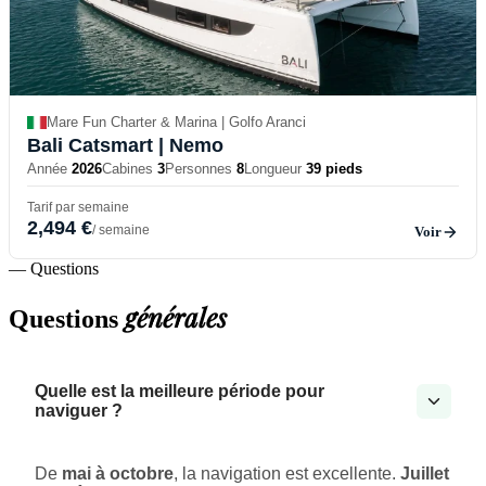
Mare Fun Charter & Marina | Golfo Aranci
Bali Catsmart
| Nemo
Année
2026
Cabines
3
Personnes
8
Longueur
39 pieds
Tarif par semaine
2,494 €
/ semaine
Voir
— Questions
générales
Questions
Quelle est la meilleure période pour
naviguer ?
De
mai à octobre
, la navigation est excellente.
Juillet