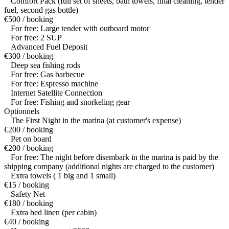
Comfort Pack (full set of sheets, bath towels, final cleaning, tender
fuel, second gas bottle)
€500 / booking
For free: Large tender with outboard motor
For free: 2 SUP
Advanced Fuel Deposit
€300 / booking
Deep sea fishing rods
For free: Gas barbecue
For free: Espresso machine
Internet Satellite Connection
For free: Fishing and snorkeling gear
Optionnels
The First Night in the marina (at customer's expense)
€200 / booking
Pet on board
€200 / booking
For free: The night before disembark in the marina is paid by the
shipping company (additional nights are charged to the customer)
Extra towels ( 1 big and 1 small)
€15 / booking
Safety Net
€180 / booking
Extra bed linen (per cabin)
€40 / booking