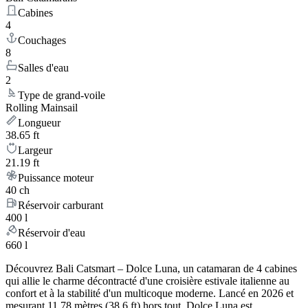
Cabines
4
Couchages
8
Salles d'eau
2
Type de grand-voile
Rolling Mainsail
Longueur
38.65 ft
Largeur
21.19 ft
Puissance moteur
40 ch
Réservoir carburant
400 l
Réservoir d'eau
660 l
Découvrez Bali Catsmart – Dolce Luna, un catamaran de 4 cabines
qui allie le charme décontracté d'une croisière estivale italienne au
confort et à la stabilité d'un multicoque moderne. Lancé en 2026 et
mesurant 11.78 mètres (38.6 ft) hors tout, Dolce Luna est