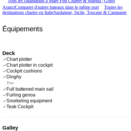
Tous les catamarans à Mare Fun Charter & Marina | Golfo
Aranci
Comparer d'autres bateaux dans le même port
Toutes les
destinations charter en Italie
Sardaigne, Sicile, Toscane & Campanie
Équipements
Deck
Chart plotter
Chart plotter in cockpit
Cockpit cushions
Dinghy
True
Full battened main sail
Furling genoa
Snorkeling equipment
Teak Cockpit
Galley