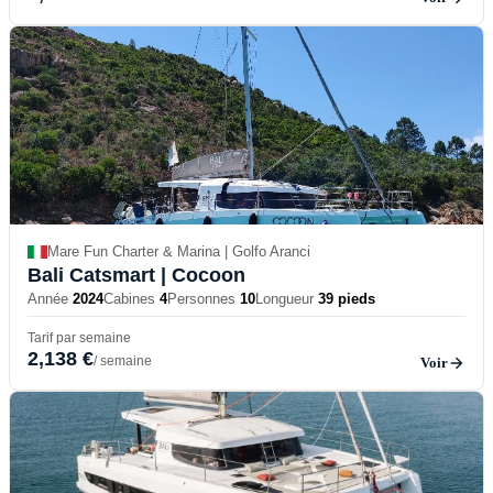
Mare Fun Charter & Marina | Golfo Aranci
Bali Catsmart
| Cocoon
Année
2024
Cabines
4
Personnes
10
Longueur
39 pieds
Tarif par semaine
2,138 €
/ semaine
Voir