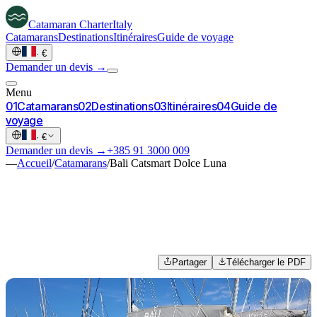
Catamaran
Charter
Italy
Catamarans
Destinations
Itinéraires
Guide de voyage
·
€
Demander un devis →
Menu
0
1
Catamarans
0
2
Destinations
0
3
Itinéraires
0
4
Guide de
voyage
·
€
Demander un devis →
+385 91 3000 009
—
Accueil
/
Catamarans
/
Bali Catsmart Dolce Luna
Partager
Télécharger le PDF