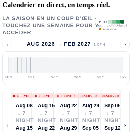
Calendrier en direct,
en temps réel.
LA SAISON EN UN COUP D'ŒIL ·
PRIX
TOUCHEZ UNE SEMAINE POUR Y
bas → pic
Réservé
Pré-réservé
ACCÉDER
‹
›
AUG 2026 → FEB 2027
1
OF
4
AUG
SEP
OCT
NOV
DEC
JAN
RESERVED
RESERVED
RESERVED
RESERVED
RESERVED
Aug 08
Aug 15
Aug 22
Aug 29
Sep 05
↓ 7
↓ 7
↓ 7
↓ 7
↓ 7
NIGHTS
NIGHTS
NIGHTS
NIGHTS
NIGHTS
‹
›
Aug 15
Aug 22
Aug 29
Sep 05
Sep 12