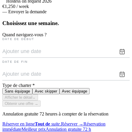
Hostess on request 2026
€1,250 / week
— Envoyer la demande
Choisissez une
semaine.
Quand naviguez-vous ?
DATE DE DÉBUT
DATE DE FIN
Type de charter
*
Sans équipage
Avec skipper
Avec équipage
Afficher le détail
⌄
Obtenir une offre →
Annulation gratuite 72 heures à compter de la réservation
Réserver en ligne
Tout de
suite.
Réserver
→
Réservation
immédiate
Meilleur prix
Annulation gratuite 72 h