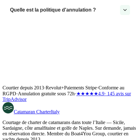
Quelle est la politique d'annulation ?
Courtier depuis 2013
·
Revolut
+
Paiements Stripe
·
Conforme au
RGPD
·
Annulation gratuite sous 72h
·
★★★★★
4.9
· 145 avis sur
TripAdvisor
Catamaran
Charter
Italy
Courtage de charter de catamarans dans toute l’Italie — Sicile,
Sardaigne, côte amalfitaine et golfe de Naples. Sur demande, jamais
en réservation directe. Membre du Boat4You Group, courtier en
yachts depuis 2013.