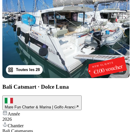
NEW CLIENTS
€100 voucher
Toutes les 28
1
/
28
Bali Catsmart
·
Dolce Luna
Mare Fun Charter & Marina | Golfo Aranci
Année
2026
Chantier
Bali Catamarans