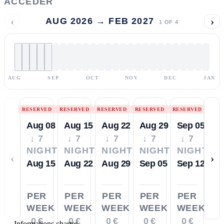
ACCÉDER
‹
›
AUG 2026 → FEB 2027
1
OF
4
AUG
SEP
OCT
NOV
DEC
JAN
RESERVED
RESERVED
RESERVED
RESERVED
RESERVED
Aug 08
Aug 15
Aug 22
Aug 29
Sep 05
↓ 7
↓ 7
↓ 7
↓ 7
↓ 7
NIGHTS
NIGHTS
NIGHTS
NIGHTS
NIGHTS
‹
›
Aug 15
Aug 22
Aug 29
Sep 05
Sep 12
PER
PER
PER
PER
PER
WEEK
WEEK
WEEK
WEEK
WEEK
0 €
0 €
0 €
0 €
0 €
—
Informations charter