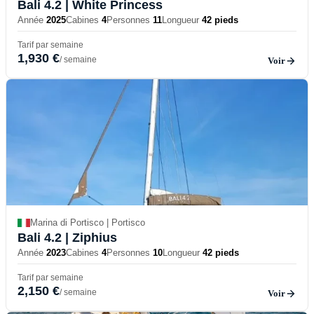
Bali 4.2
| White Princess
Année
2025
Cabines
4
Personnes
11
Longueur
42 pieds
Tarif par semaine
1,930 €
/ semaine
Voir
Marina di Portisco | Portisco
Bali 4.2
| Ziphius
Année
2023
Cabines
4
Personnes
10
Longueur
42 pieds
Tarif par semaine
2,150 €
/ semaine
Voir