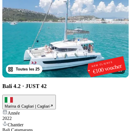
NEW CLIENTS
€100 voucher
Toutes les 25
1
/
25
Bali 4.2
·
JUST 42
Marina di Cagliari | Cagliari
Année
2022
Chantier
Bali Catamarans