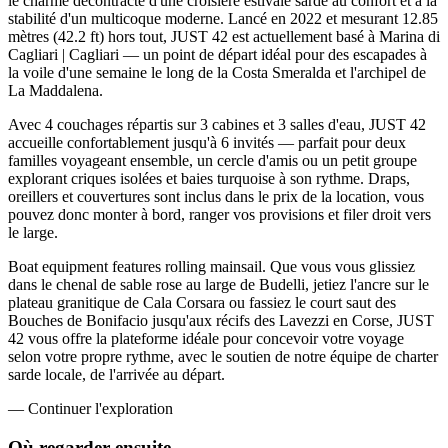
le charme décontracté d'une croisière estivale sarde au confort et à la
stabilité d'un multicoque moderne. Lancé en 2022 et mesurant 12.85
mètres (42.2 ft) hors tout, JUST 42 est actuellement basé à Marina di
Cagliari | Cagliari — un point de départ idéal pour des escapades à
la voile d'une semaine le long de la Costa Smeralda et l'archipel de
La Maddalena.
Avec 4 couchages répartis sur 3 cabines et 3 salles d'eau, JUST 42
accueille confortablement jusqu'à 6 invités — parfait pour deux
familles voyageant ensemble, un cercle d'amis ou un petit groupe
explorant criques isolées et baies turquoise à son rythme. Draps,
oreillers et couvertures sont inclus dans le prix de la location, vous
pouvez donc monter à bord, ranger vos provisions et filer droit vers
le large.
Boat equipment features rolling mainsail. Que vous vous glissiez
dans le chenal de sable rose au large de Budelli, jetiez l'ancre sur le
plateau granitique de Cala Corsara ou fassiez le court saut des
Bouches de Bonifacio jusqu'aux récifs des Lavezzi en Corse, JUST
42 vous offre la plateforme idéale pour concevoir votre voyage
selon votre propre rythme, avec le soutien de notre équipe de charter
sarde locale, de l'arrivée au départ.
—
Continuer l'exploration
Où regarder
ensuite.