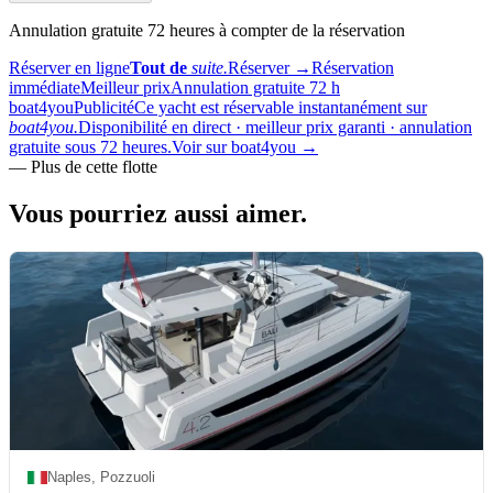
Annulation gratuite 72 heures à compter de la réservation
Réserver en ligne
Tout de
suite.
Réserver
→
Réservation
immédiate
Meilleur prix
Annulation gratuite 72 h
boat4you
Publicité
Ce yacht est réservable instantanément sur
boat4you.
Disponibilité en direct · meilleur prix garanti · annulation
gratuite sous 72 heures.
Voir sur boat4you
→
—
Plus de cette flotte
Vous pourriez aussi
aimer.
Naples, Pozzuoli