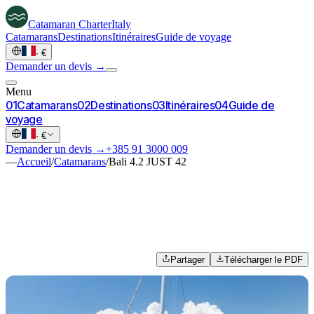
Catamaran
Charter
Italy
Catamarans
Destinations
Itinéraires
Guide de voyage
·
€
Demander un devis →
Menu
0
1
Catamarans
0
2
Destinations
0
3
Itinéraires
0
4
Guide de
voyage
·
€
Demander un devis →
+385 91 3000 009
—
Accueil
/
Catamarans
/
Bali 4.2 JUST 42
Partager
Télécharger le PDF