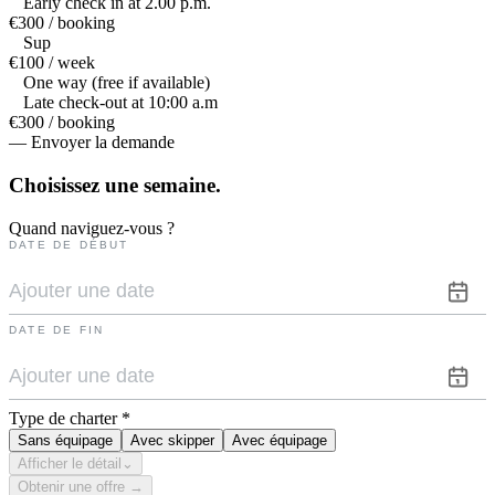
Early check in at 2.00 p.m.
€300 / booking
Sup
€100 / week
One way (free if available)
Late check-out at 10:00 a.m
€300 / booking
— Envoyer la demande
Choisissez une
semaine.
Quand naviguez-vous ?
DATE DE DÉBUT
DATE DE FIN
Type de charter
*
Sans équipage
Avec skipper
Avec équipage
Afficher le détail
⌄
Obtenir une offre →