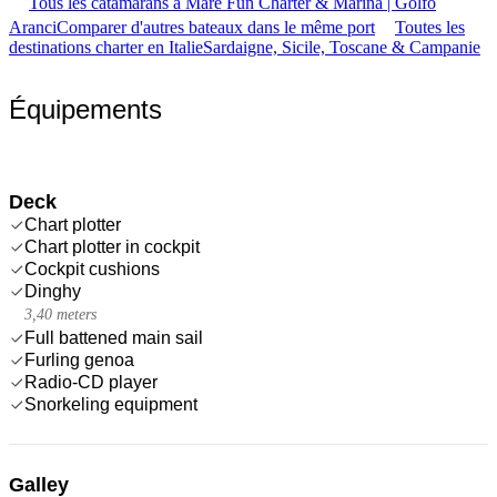
Tous les catamarans à Mare Fun Charter & Marina | Golfo
Aranci
Comparer d'autres bateaux dans le même port
Toutes les
destinations charter en Italie
Sardaigne, Sicile, Toscane & Campanie
Équipements
Deck
Chart plotter
Chart plotter in cockpit
Cockpit cushions
Dinghy
3,40 meters
Full battened main sail
Furling genoa
Radio-CD player
Snorkeling equipment
Galley