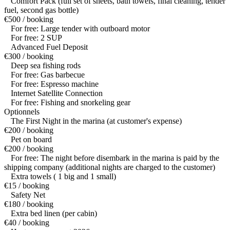
Comfort Pack (full set of sheets, bath towels, final cleaning, tender
fuel, second gas bottle)
€500 / booking
For free: Large tender with outboard motor
For free: 2 SUP
Advanced Fuel Deposit
€300 / booking
Deep sea fishing rods
For free: Gas barbecue
For free: Espresso machine
Internet Satellite Connection
For free: Fishing and snorkeling gear
Optionnels
The First Night in the marina (at customer's expense)
€200 / booking
Pet on board
€200 / booking
For free: The night before disembark in the marina is paid by the
shipping company (additional nights are charged to the customer)
Extra towels ( 1 big and 1 small)
€15 / booking
Safety Net
€180 / booking
Extra bed linen (per cabin)
€40 / booking