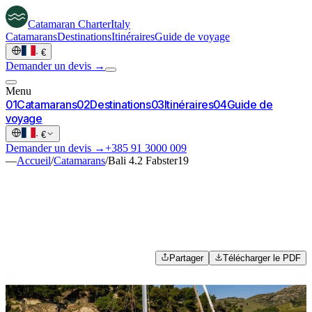
Catamaran
Charter
Italy
Catamarans
Destinations
Itinéraires
Guide de voyage
·
€
Demander un devis →
Menu
0
1
Catamarans
0
2
Destinations
0
3
Itinéraires
0
4
Guide de
voyage
·
€
Demander un devis →
+385 91 3000 009
—
Accueil
/
Catamarans
/
Bali 4.2 Fabster19
Partager
Télécharger le PDF