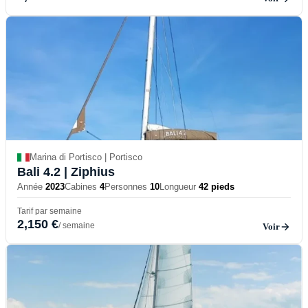
Marina di Portisco | Portisco
Bali 4.2
| Ziphius
Année
2023
Cabines
4
Personnes
10
Longueur
42 pieds
Tarif par semaine
2,150 €
/ semaine
Voir