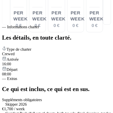
PER
PER
PER
PER
PER
WEEK
WEEK
WEEK
WEEK
WEEK
0 €
0 €
0 €
0 €
0 €
—
Informations charter
Les détails,
en toute clarté.
Type de charter
Crewed
Arrivée
16:00
Départ
08:00
—
Extras
Ce qui est inclus,
ce qui est en sus.
Suppléments obligatoires
Skipper 2026
€1,700 / week