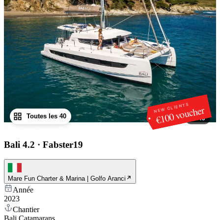
NEW CLIENTS
€100 voucher
Toutes les 40
1
/
40
Bali 4.2
·
Fabster19
Mare Fun Charter & Marina | Golfo Aranci
Année
2023
Chantier
Bali Catamarans