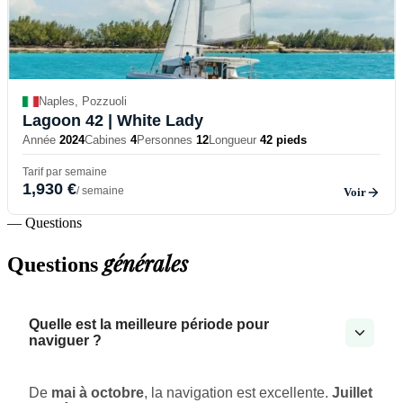
Naples, Pozzuoli
Lagoon 42
| White Lady
Année
2024
Cabines
4
Personnes
12
Longueur
42 pieds
Tarif par semaine
1,930 €
/ semaine
Voir
— Questions
générales
Questions
Quelle est la meilleure période pour
naviguer ?
De
mai à octobre
, la navigation est excellente.
Juillet