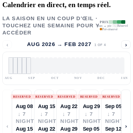
Calendrier en direct,
en temps réel.
LA SAISON EN UN COUP D'ŒIL ·
PRIX
TOUCHEZ UNE SEMAINE POUR Y
bas → pic
Réservé
Pré-réservé
ACCÉDER
‹
›
AUG 2026 → FEB 2027
1
OF
4
AUG
SEP
OCT
NOV
DEC
JAN
RESERVED
RESERVED
RESERVED
RESERVED
RESERVED
Aug 08
Aug 15
Aug 22
Aug 29
Sep 05
↓ 7
↓ 7
↓ 7
↓ 7
↓ 7
NIGHTS
NIGHTS
NIGHTS
NIGHTS
NIGHTS
‹
›
Aug 15
Aug 22
Aug 29
Sep 05
Sep 12