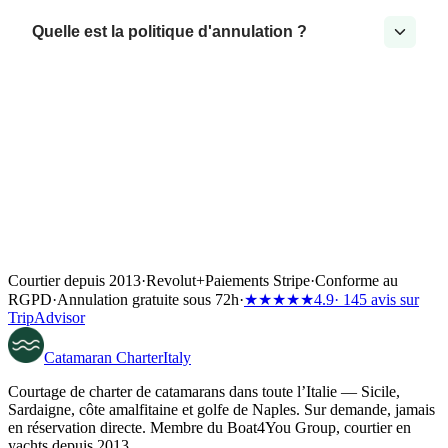
Quelle est la politique d'annulation ?
Courtier depuis 2013
·
Revolut
+
Paiements Stripe
·
Conforme au
RGPD
·
Annulation gratuite sous 72h
·
★★★★★
4.9
· 145 avis sur
TripAdvisor
Catamaran
Charter
Italy
Courtage de charter de catamarans dans toute l’Italie — Sicile,
Sardaigne, côte amalfitaine et golfe de Naples. Sur demande, jamais
en réservation directe. Membre du Boat4You Group, courtier en
yachts depuis 2013.