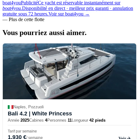
boat4you
Publicité
Ce yacht est réservable instantanément sur
boat4you.
Disponibilité en direct · meilleur prix garanti · annulation
gratuite sous 72 heures.
Voir sur boat4you
→
—
Plus de cette flotte
Vous pourriez aussi
aimer.
Naples, Pozzuoli
Bali 4.2
| White Princess
Année
2025
Cabines
4
Personnes
11
Longueur
42 pieds
Tarif par semaine
1,930 €
/ semaine
Voir