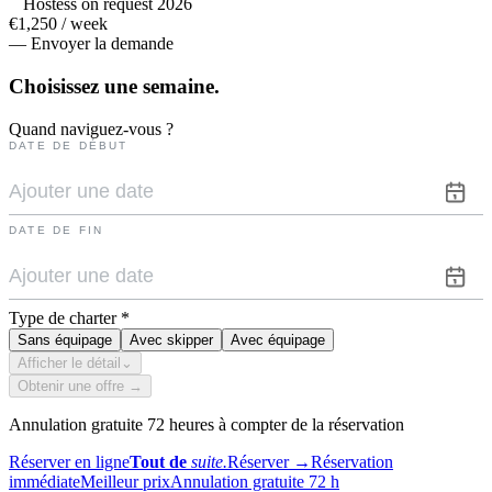
Hostess on request 2026
€1,250 / week
— Envoyer la demande
Choisissez une
semaine.
Quand naviguez-vous ?
DATE DE DÉBUT
DATE DE FIN
Type de charter
*
Sans équipage
Avec skipper
Avec équipage
Afficher le détail
⌄
Obtenir une offre →
Annulation gratuite 72 heures à compter de la réservation
Réserver en ligne
Tout de
suite.
Réserver
→
Réservation
immédiate
Meilleur prix
Annulation gratuite 72 h