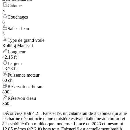
Cabines
3
Couchages
6
Salles d'eau
3
Type de grand-voile
Rolling Mainsail
Longueur
42.16 ft
Largeur
23.23 ft
Puissance moteur
60 ch
Réservoir carburant
800 l
Réservoir d'eau
860 l
Découvrez Bali 4.2 – Fabster19, un catamaran de 3 cabines qui allie
le charme décontracté d'une croisière estivale italienne au confort et
à la stabilité d'un multicoque moderne. Lancé en 2023 et mesurant
12.85 mètres (42.2 ft) hors tout, Fabster19 est actuellement basé à