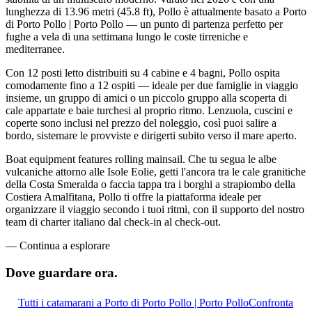
lunghezza di 13.96 metri (45.8 ft), Pollo è attualmente basato a Porto
di Porto Pollo | Porto Pollo — un punto di partenza perfetto per
fughe a vela di una settimana lungo le coste tirreniche e
mediterranee.
Con 12 posti letto distribuiti su 4 cabine e 4 bagni, Pollo ospita
comodamente fino a 12 ospiti — ideale per due famiglie in viaggio
insieme, un gruppo di amici o un piccolo gruppo alla scoperta di
cale appartate e baie turchesi al proprio ritmo. Lenzuola, cuscini e
coperte sono inclusi nel prezzo del noleggio, così puoi salire a
bordo, sistemare le provviste e dirigerti subito verso il mare aperto.
Boat equipment features rolling mainsail. Che tu segua le albe
vulcaniche attorno alle Isole Eolie, getti l'ancora tra le cale granitiche
della Costa Smeralda o faccia tappa tra i borghi a strapiombo della
Costiera Amalfitana, Pollo ti offre la piattaforma ideale per
organizzare il viaggio secondo i tuoi ritmi, con il supporto del nostro
team di charter italiano dal check-in al check-out.
—
Continua a esplorare
Dove guardare
ora.
Tutti i catamarani a Porto di Porto Pollo | Porto Pollo
Confronta