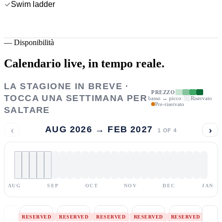
Swim ladder
—
Disponibilità
Calendario live,
in tempo reale.
LA STAGIONE IN BREVE ·
PREZZO
TOCCA UNA SETTIMANA PER
basso → picco
Riservato
Pre-riservato
SALTARE
‹
›
AUG 2026 → FEB 2027
1
OF
4
AUG
SEP
OCT
NOV
DEC
JAN
RESERVED
RESERVED
RESERVED
RESERVED
RESERVED