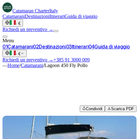
Catamaran
Charter
Italy
Catamarani
Destinazioni
Itinerari
Guida di viaggio
·
€
Richiedi un preventivo →
Menu
0
1
Catamarani
0
2
Destinazioni
0
3
Itinerari
0
4
Guida di viaggio
·
€
Richiedi un preventivo →
+385 91 3000 009
—
Home
/
Catamarani
/
Lagoon 450 Fly Pollo
Condividi
Scarica PDF