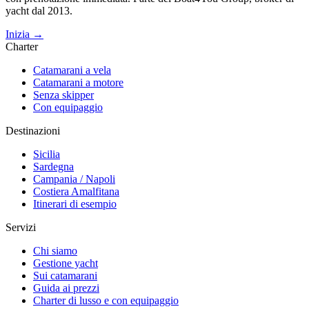
yacht dal 2013.
Inizia →
Charter
Catamarani a vela
Catamarani a motore
Senza skipper
Con equipaggio
Destinazioni
Sicilia
Sardegna
Campania / Napoli
Costiera Amalfitana
Itinerari di esempio
Servizi
Chi siamo
Gestione yacht
Sui catamarani
Guida ai prezzi
Charter di lusso e con equipaggio