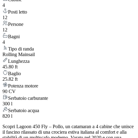
4
Posti letto
12
Persone
12
Bagni
4
Tipo di randa
Rolling Mainsail
Lunghezza
45.80 ft
Baglio
25.82 ft
Potenza motore
90 CV
Serbatoio carburante
300 l
Serbatoio acqua
820 l
Scopri Lagoon 450 Fly – Pollo, un catamaran a 4 cabine che unisce
il fascino rilassato di una crociera estiva italiana al comfort e alla
stabilità di un multiscafo moderno. Varato nel 2020 e con una