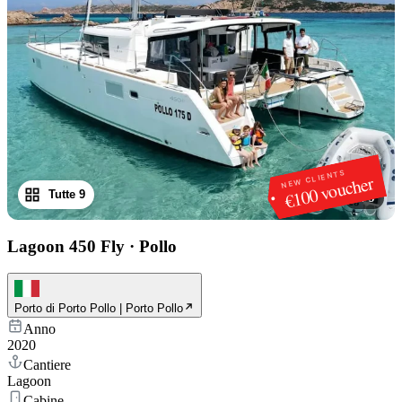
NEW CLIENTS
€100 voucher
Tutte 9
1
/
9
Lagoon 450 Fly
·
Pollo
Porto di Porto Pollo | Porto Pollo
Anno
2020
Cantiere
Lagoon
Cabine