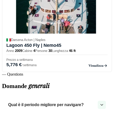
Darsena Acton | Naples
Lagoon 450 Fly
| Nemo45
Anno
2009
Cabine
4
Persone
30
Lunghezza
46 ft
Prezzo a settimana
5,776 €
/ settimana
Visualizza
— Questions
generali
Domande
Qual è il periodo migliore per navigare?