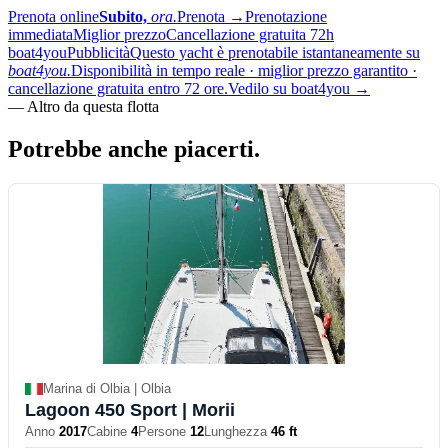
Prenota online
Subito,
ora.
Prenota
→
Prenotazione
immediata
Miglior prezzo
Cancellazione gratuita 72h
boat4you
Pubblicità
Questo yacht è prenotabile istantaneamente su
boat4you.
Disponibilità in tempo reale · miglior prezzo garantito ·
cancellazione gratuita entro 72 ore.
Vedilo su boat4you
→
—
Altro da questa flotta
Potrebbe anche
piacerti.
Marina di Olbia | Olbia
Lagoon 450 Sport
| Morii
Anno
2017
Cabine
4
Persone
12
Lunghezza
46 ft