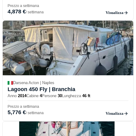
Prezzo a settimana
4,878 €
/ settimana
Visualizza
Darsena Acton | Naples
Lagoon 450 Fly
| Branchia
Anno
2014
Cabine
4
Persone
30
Lunghezza
46 ft
Prezzo a settimana
5,776 €
/ settimana
Visualizza