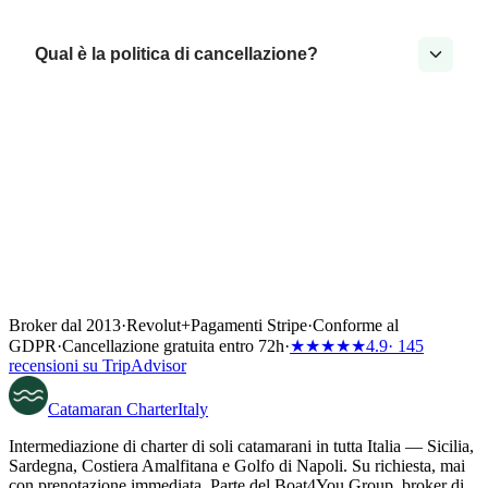
Qual è la politica di cancellazione?
Broker dal 2013
·
Revolut
+
Pagamenti Stripe
·
Conforme al
GDPR
·
Cancellazione gratuita entro 72h
·
★★★★★
4.9
· 145
recensioni su TripAdvisor
Catamaran
Charter
Italy
Intermediazione di charter di soli catamarani in tutta Italia — Sicilia,
Sardegna, Costiera Amalfitana e Golfo di Napoli. Su richiesta, mai
con prenotazione immediata. Parte del Boat4You Group, broker di