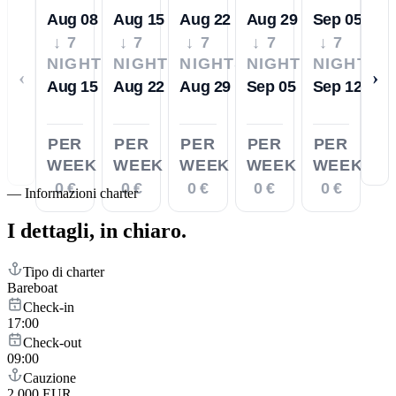
Aug 08
Aug 15
Aug 22
Aug 29
Sep 05
↓ 7
↓ 7
↓ 7
↓ 7
↓ 7
NIGHTS
NIGHTS
NIGHTS
NIGHTS
NIGHTS
‹
›
Aug 15
Aug 22
Aug 29
Sep 05
Sep 12
PER
PER
PER
PER
PER
WEEK
WEEK
WEEK
WEEK
WEEK
0 €
0 €
0 €
0 €
0 €
—
Informazioni charter
I dettagli,
in chiaro.
Tipo di charter
Bareboat
Check-in
17:00
Check-out
09:00
Cauzione
2,000 EUR