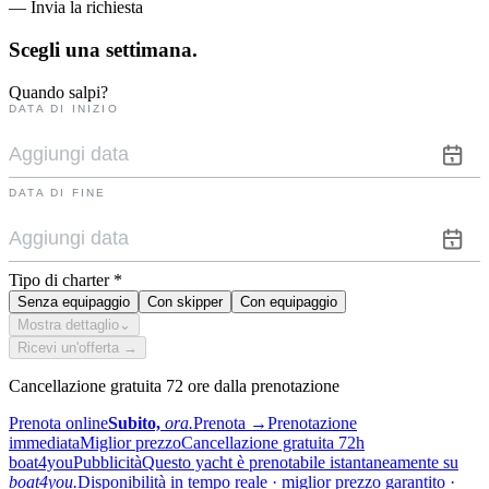
— Invia la richiesta
Scegli una
settimana.
Quando salpi?
DATA DI INIZIO
DATA DI FINE
Tipo di charter
*
Senza equipaggio
Con skipper
Con equipaggio
Mostra dettaglio
⌄
Ricevi un'offerta →
Cancellazione gratuita 72 ore dalla prenotazione
Prenota online
Subito,
ora.
Prenota
→
Prenotazione
immediata
Miglior prezzo
Cancellazione gratuita 72h
boat4you
Pubblicità
Questo yacht è prenotabile istantaneamente su
boat4you.
Disponibilità in tempo reale · miglior prezzo garantito ·