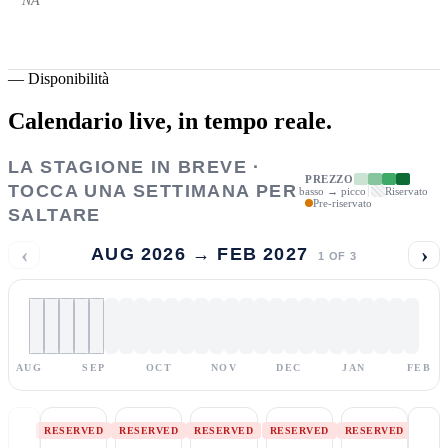
NA
—
Disponibilità
Calendario live,
in tempo reale.
LA STAGIONE IN BREVE ·
PREZZO
TOCCA UNA SETTIMANA PER
basso → picco
Riservato
Pre-riservato
SALTARE
‹
›
AUG 2026 → FEB 2027
1
OF
3
AUG
SEP
OCT
NOV
DEC
JAN
FEB
RESERVED
RESERVED
RESERVED
RESERVED
RESERVED