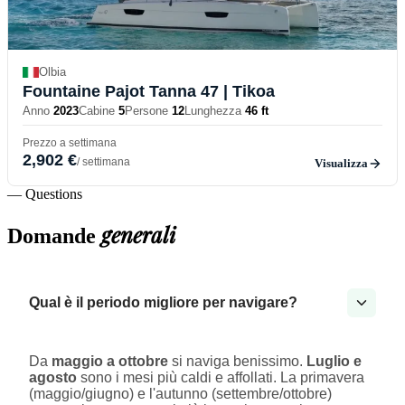
Olbia
Fountaine Pajot Tanna 47
| Tikoa
Anno
2023
Cabine
5
Persone
12
Lunghezza
46 ft
Prezzo a settimana
2,902 €
/ settimana
Visualizza
— Questions
generali
Domande
Qual è il periodo migliore per navigare?
Da
maggio a ottobre
si naviga benissimo.
Luglio e
agosto
sono i mesi più caldi e affollati. La primavera
(maggio/giugno) e l'autunno (settembre/ottobre)