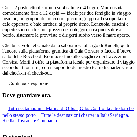
Con 12 posti letto distribuiti su 4 cabine e 4 bagni, Morii ospita
comodamente fino a 12 ospiti — ideale per due famiglie in viaggio
insieme, un gruppo di amici o un piccolo gruppo alla scoperta di
cale appartate e baie turchesi al proprio ritmo. Lenzuola, cuscini e
coperte sono inclusi nel prezzo del noleggio, così puoi salire a
bordo, sistemare le provviste e dirigerti subito verso il mare aperto.
Che tu scivoli nel canale dalla sabbia rosa al largo di Budelli, getti
l'ancora sulla piattaforma granitica di Cala Corsara o faccia il breve
salto delle Bocche di Bonifacio fino alle scogliere dei Lavezzi in
Corsica, Morii ti offre la piattaforma ideale per organizzare il viaggio
secondo i tuoi ritmi, con il supporto del nostro team di charter sardo
dal check-in al check-out.
—
Continua a esplorare
Dove guardare
ora.
Tutti i catamarani a Marina di Olbia | Olbia
Confronta altre barche
nello stesso porto
Tutte le destinazioni charter in Italia
Sardegna,
Sicilia, Toscana e Campania