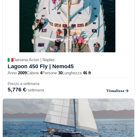
Darsena Acton | Naples
Lagoon 450 Fly
| Nemo45
Anno
2009
Cabine
4
Persone
30
Lunghezza
46 ft
Prezzo a settimana
5,776 €
/ settimana
Visualizza