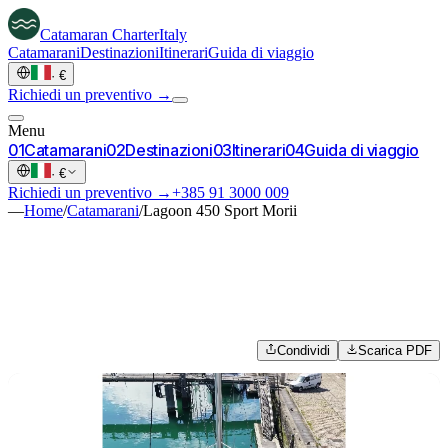
Catamaran
Charter
Italy
Catamarani
Destinazioni
Itinerari
Guida di viaggio
·
€
Richiedi un preventivo →
Menu
0
1
Catamarani
0
2
Destinazioni
0
3
Itinerari
0
4
Guida di viaggio
·
€
Richiedi un preventivo →
+385 91 3000 009
—
Home
/
Catamarani
/
Lagoon 450 Sport Morii
Condividi
Scarica PDF