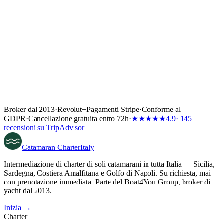
Broker dal 2013
·
Revolut
+
Pagamenti Stripe
·
Conforme al
GDPR
·
Cancellazione gratuita entro 72h
·
★★★★★
4.9
· 145
recensioni su TripAdvisor
Catamaran
Charter
Italy
Intermediazione di charter di soli catamarani in tutta Italia — Sicilia,
Sardegna, Costiera Amalfitana e Golfo di Napoli. Su richiesta, mai
con prenotazione immediata. Parte del Boat4You Group, broker di
yacht dal 2013.
Inizia →
Charter