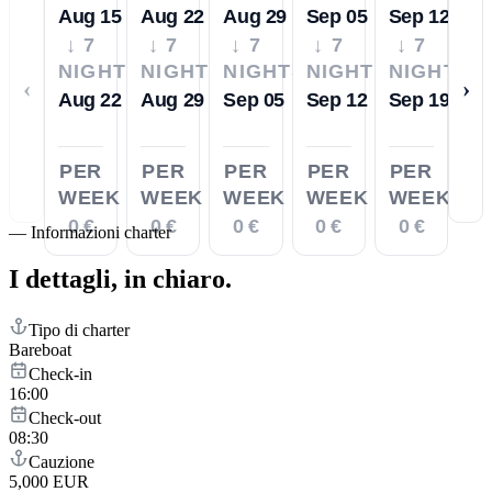
Aug 15
Aug 22
Aug 29
Sep 05
Sep 12
↓ 7
↓ 7
↓ 7
↓ 7
↓ 7
NIGHTS
NIGHTS
NIGHTS
NIGHTS
NIGHTS
‹
›
Aug 22
Aug 29
Sep 05
Sep 12
Sep 19
PER
PER
PER
PER
PER
WEEK
WEEK
WEEK
WEEK
WEEK
0 €
0 €
0 €
0 €
0 €
—
Informazioni charter
I dettagli,
in chiaro.
Tipo di charter
Bareboat
Check-in
16:00
Check-out
08:30
Cauzione
5,000 EUR