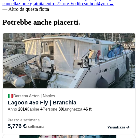
cancellazione gratuita entro 72 ore.
Vedilo su boat4you
→
—
Altro da questa flotta
Potrebbe anche
piacerti.
Darsena Acton | Naples
Lagoon 450 Fly
| Branchia
Anno
2014
Cabine
4
Persone
30
Lunghezza
46 ft
Prezzo a settimana
5,776 €
/ settimana
Visualizza