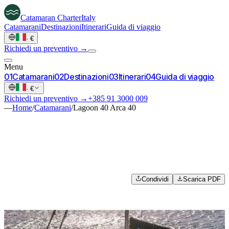
Catamaran
Charter
Italy
Catamarani
Destinazioni
Itinerari
Guida di viaggio
·
€
Richiedi un preventivo →
Menu
0
1
Catamarani
0
2
Destinazioni
0
3
Itinerari
0
4
Guida di viaggio
·
€
Richiedi un preventivo →
+385 91 3000 009
—
Home
/
Catamarani
/
Lagoon 40 Arca 40
Condividi
Scarica PDF