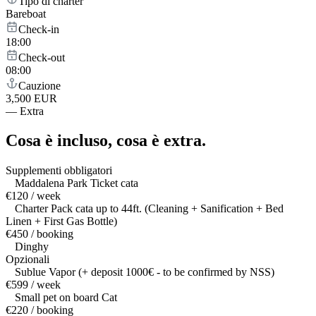
Tipo di charter
Bareboat
Check-in
18:00
Check-out
08:00
Cauzione
3,500 EUR
—
Extra
Cosa è incluso,
cosa è extra.
Supplementi obbligatori
Maddalena Park Ticket cata
€120 / week
Charter Pack cata up to 44ft. (Cleaning + Sanification + Bed
Linen + First Gas Bottle)
€450 / booking
Dinghy
Opzionali
Sublue Vapor (+ deposit 1000€ - to be confirmed by NSS)
€599 / week
Small pet on board Cat
€220 / booking