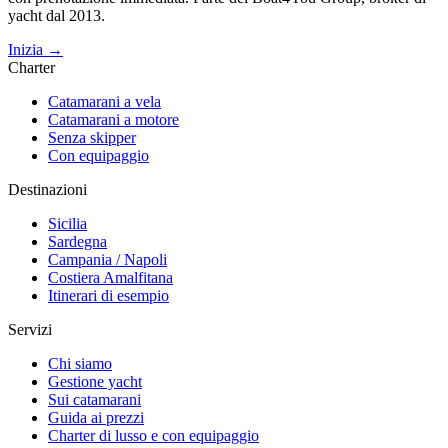
yacht dal 2013.
Inizia →
Charter
Catamarani a vela
Catamarani a motore
Senza skipper
Con equipaggio
Destinazioni
Sicilia
Sardegna
Campania / Napoli
Costiera Amalfitana
Itinerari di esempio
Servizi
Chi siamo
Gestione yacht
Sui catamarani
Guida ai prezzi
Charter di lusso e con equipaggio