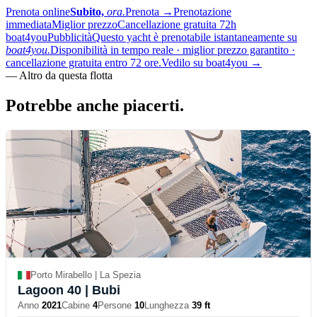
Prenota online
Subito,
ora.
Prenota
→
Prenotazione
immediata
Miglior prezzo
Cancellazione gratuita 72h
boat4you
Pubblicità
Questo yacht è prenotabile istantaneamente su
boat4you.
Disponibilità in tempo reale · miglior prezzo garantito ·
cancellazione gratuita entro 72 ore.
Vedilo su boat4you
→
—
Altro da questa flotta
Potrebbe anche
piacerti.
Porto Mirabello | La Spezia
Lagoon 40
| Bubi
Anno
2021
Cabine
4
Persone
10
Lunghezza
39 ft