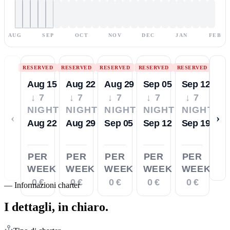
AUG
SEP
OCT
NOV
DEC
JAN
FEB
RESERVED
RESERVED
RESERVED
RESERVED
RESERVED
Aug 15
Aug 22
Aug 29
Sep 05
Sep 12
↓ 7
↓ 7
↓ 7
↓ 7
↓ 7
NIGHTS
NIGHTS
NIGHTS
NIGHTS
NIGHTS
‹
›
Aug 22
Aug 29
Sep 05
Sep 12
Sep 19
PER
PER
PER
PER
PER
WEEK
WEEK
WEEK
WEEK
WEEK
0 €
0 €
0 €
0 €
0 €
—
Informazioni charter
I dettagli,
in chiaro.