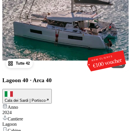
NEW CLIENTS
€100 voucher
Tutte 42
1
/
42
Lagoon 40
·
Arca 40
Cala dei Sardi | Portisco
Anno
2024
Cantiere
Lagoon
Cabine