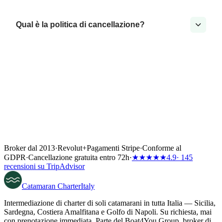
Qual è la politica di cancellazione?
Broker dal 2013
·
Revolut
+
Pagamenti Stripe
·
Conforme al
GDPR
·
Cancellazione gratuita entro 72h
·
★★★★★
4.9
· 145
recensioni su TripAdvisor
Catamaran
Charter
Italy
Intermediazione di charter di soli catamarani in tutta Italia — Sicilia,
Sardegna, Costiera Amalfitana e Golfo di Napoli. Su richiesta, mai
con prenotazione immediata. Parte del Boat4You Group, broker di