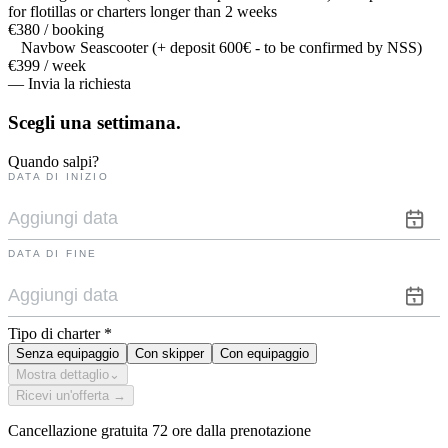
for flotillas or charters longer than 2 weeks
€380 / booking
Navbow Seascooter (+ deposit 600€ - to be confirmed by NSS)
€399 / week
— Invia la richiesta
Scegli una
settimana.
Quando salpi?
DATA DI INIZIO
DATA DI FINE
Tipo di charter
*
Senza equipaggio
Con skipper
Con equipaggio
Mostra dettaglio
⌄
Ricevi un'offerta →
Cancellazione gratuita 72 ore dalla prenotazione