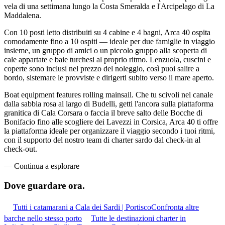
vela di una settimana lungo la Costa Smeralda e l'Arcipelago di La
Maddalena.
Con 10 posti letto distribuiti su 4 cabine e 4 bagni, Arca 40 ospita
comodamente fino a 10 ospiti — ideale per due famiglie in viaggio
insieme, un gruppo di amici o un piccolo gruppo alla scoperta di
cale appartate e baie turchesi al proprio ritmo. Lenzuola, cuscini e
coperte sono inclusi nel prezzo del noleggio, così puoi salire a
bordo, sistemare le provviste e dirigerti subito verso il mare aperto.
Boat equipment features rolling mainsail. Che tu scivoli nel canale
dalla sabbia rosa al largo di Budelli, getti l'ancora sulla piattaforma
granitica di Cala Corsara o faccia il breve salto delle Bocche di
Bonifacio fino alle scogliere dei Lavezzi in Corsica, Arca 40 ti offre
la piattaforma ideale per organizzare il viaggio secondo i tuoi ritmi,
con il supporto del nostro team di charter sardo dal check-in al
check-out.
—
Continua a esplorare
Dove guardare
ora.
Tutti i catamarani a Cala dei Sardi | Portisco
Confronta altre
barche nello stesso porto
Tutte le destinazioni charter in