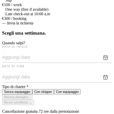
Sup
€100 / week
One way (free if available)
Late check-out at 10:00 a.m
€300 / booking
— Invia la richiesta
Scegli una
settimana.
Quando salpi?
DATA DI INIZIO
DATA DI FINE
Tipo di charter
*
Senza equipaggio
Con skipper
Con equipaggio
Mostra dettaglio
⌄
Ricevi un'offerta →
Cancellazione gratuita 72 ore dalla prenotazione