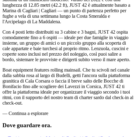
lunghezza di 12.85 metri (42.2 ft), JUST 42 è attualmente basato a
Marina di Cagliari | Cagliari — un punto di partenza perfetto per
fughe a vela di una settimana lungo la Costa Smeralda e
l'Arcipelago di La Maddalena.
Con 4 posti letto distribuiti su 3 cabine e 3 bagni, JUST 42 ospita
comodamente fino a 6 ospiti — ideale per due famiglie in viaggio
insieme, un gruppo di amici o un piccolo gruppo alla scoperta di
cale appartate e baie turchesi al proprio ritmo. Lenzuola, cuscini e
coperte sono inclusi nel prezzo del noleggio, così puoi salire a
bordo, sistemare le provviste e dirigerti subito verso il mare aperto.
Boat equipment features rolling mainsail. Che tu scivoli nel canale
dalla sabbia rosa al largo di Budelli, getti l'ancora sulla piattaforma
granitica di Cala Corsara o faccia il breve salto delle Bocche di
Bonifacio fino alle scogliere dei Lavezzi in Corsica, JUST 42 ti
offre la piattaforma ideale per organizzare il viaggio secondo i tuoi
ritmi, con il supporto del nostro team di charter sardo dal check-in al
check-out.
—
Continua a esplorare
Dove guardare
ora.