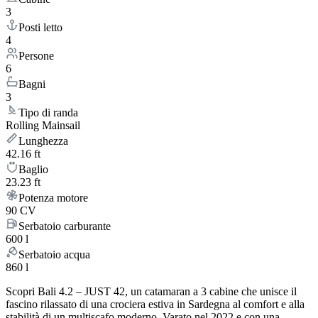
3
Posti letto
4
Persone
6
Bagni
3
Tipo di randa
Rolling Mainsail
Lunghezza
42.16 ft
Baglio
23.23 ft
Potenza motore
90 CV
Serbatoio carburante
600 l
Serbatoio acqua
860 l
Scopri Bali 4.2 – JUST 42, un catamaran a 3 cabine che unisce il
fascino rilassato di una crociera estiva in Sardegna al comfort e alla
stabilità di un multiscafo moderno. Varato nel 2022 e con una