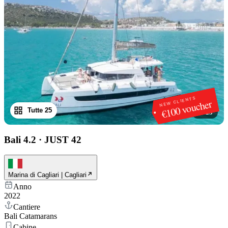
NEW CLIENTS
€100 voucher
Tutte 25
1
/
25
Bali 4.2
·
JUST 42
Marina di Cagliari | Cagliari
Anno
2022
Cantiere
Bali Catamarans
Cabine