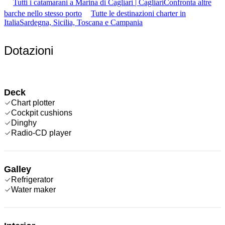
Tutti i catamarani a Marina di Cagliari | Cagliari
Confronta altre
barche nello stesso porto
Tutte le destinazioni charter in
Italia
Sardegna, Sicilia, Toscana e Campania
Dotazioni
Deck
Chart plotter
Cockpit cushions
Dinghy
Radio-CD player
Galley
Refrigerator
Water maker