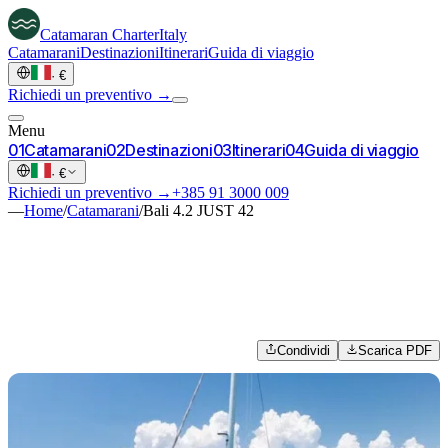
Catamaran
Charter
Italy
Catamarani
Destinazioni
Itinerari
Guida di viaggio
·
€
Richiedi un preventivo →
Menu
0
1
Catamarani
0
2
Destinazioni
0
3
Itinerari
0
4
Guida di viaggio
·
€
Richiedi un preventivo →
+385 91 3000 009
—
Home
/
Catamarani
/
Bali 4.2 JUST 42
Condividi
Scarica PDF