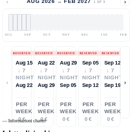
‹
›
AUG 2026 → FEB 2027
1
OF
3
AUG
SEP
OCT
NOV
DEC
JAN
FEB
RESERVED
RESERVED
RESERVED
RESERVED
RESERVED
Aug 15
Aug 22
Aug 29
Sep 05
Sep 12
↓ 7
↓ 7
↓ 7
↓ 7
↓ 7
NIGHTS
NIGHTS
NIGHTS
NIGHTS
NIGHTS
‹
›
Aug 22
Aug 29
Sep 05
Sep 12
Sep 19
PER
PER
PER
PER
PER
WEEK
WEEK
WEEK
WEEK
WEEK
0 €
0 €
0 €
0 €
0 €
—
Informazioni charter