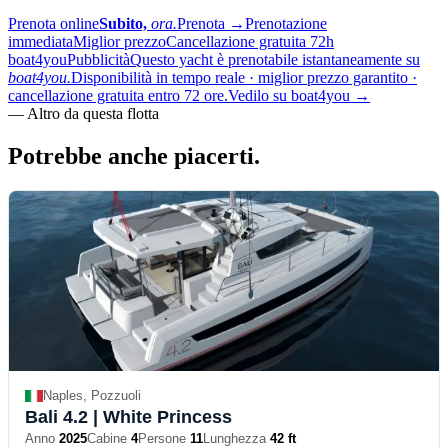
Prenota online
Subito,
ora.
Prenota
→
Prenotazione
immediata
Miglior prezzo
Cancellazione gratuita 72h
boat4you
Pubblicità
Questo yacht è prenotabile istantaneamente su
boat4you.
Disponibilità in tempo reale · miglior prezzo garantito ·
cancellazione gratuita entro 72 ore.
Vedilo su boat4you
→
—
Altro da questa flotta
Potrebbe anche
piacerti.
Naples, Pozzuoli
Bali 4.2
| White Princess
Anno
2025
Cabine
4
Persone
11
Lunghezza
42 ft