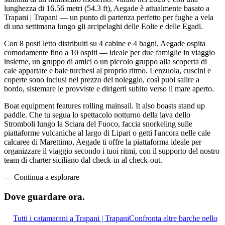
lunghezza di 16.56 metri (54.3 ft), Aegade è attualmente basato a
Trapani | Trapani — un punto di partenza perfetto per fughe a vela
di una settimana lungo gli arcipelaghi delle Eolie e delle Egadi.
Con 8 posti letto distribuiti su 4 cabine e 4 bagni, Aegade ospita
comodamente fino a 10 ospiti — ideale per due famiglie in viaggio
insieme, un gruppo di amici o un piccolo gruppo alla scoperta di
cale appartate e baie turchesi al proprio ritmo. Lenzuola, cuscini e
coperte sono inclusi nel prezzo del noleggio, così puoi salire a
bordo, sistemare le provviste e dirigerti subito verso il mare aperto.
Boat equipment features rolling mainsail. It also boasts stand up
paddle. Che tu segua lo spettacolo notturno della lava dello
Stromboli lungo la Sciara del Fuoco, faccia snorkeling sulle
piattaforme vulcaniche al largo di Lipari o getti l'ancora nelle cale
calcaree di Marettimo, Aegade ti offre la piattaforma ideale per
organizzare il viaggio secondo i tuoi ritmi, con il supporto del nostro
team di charter siciliano dal check-in al check-out.
—
Continua a esplorare
Dove guardare
ora.
Tutti i catamarani a Trapani | Trapani
Confronta altre barche nello