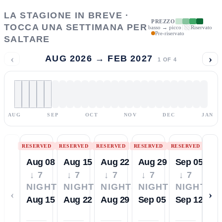
LA STAGIONE IN BREVE ·
PREZZO
TOCCA UNA SETTIMANA PER
basso → picco
Riservato
Pre-riservato
SALTARE
‹
›
AUG 2026 → FEB 2027
1
OF
4
AUG
SEP
OCT
NOV
DEC
JAN
RESERVED
RESERVED
RESERVED
RESERVED
RESERVED
Aug 08
Aug 15
Aug 22
Aug 29
Sep 05
↓ 7
↓ 7
↓ 7
↓ 7
↓ 7
NIGHTS
NIGHTS
NIGHTS
NIGHTS
NIGHTS
‹
›
Aug 15
Aug 22
Aug 29
Sep 05
Sep 12