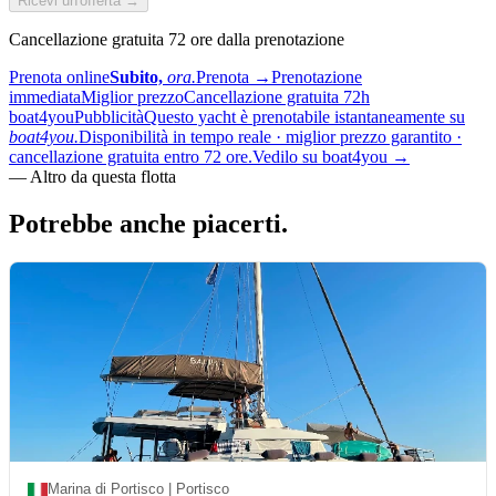
Ricevi un'offerta →
Cancellazione gratuita 72 ore dalla prenotazione
Prenota online
Subito,
ora.
Prenota
→
Prenotazione
immediata
Miglior prezzo
Cancellazione gratuita 72h
boat4you
Pubblicità
Questo yacht è prenotabile istantaneamente su
boat4you.
Disponibilità in tempo reale · miglior prezzo garantito ·
cancellazione gratuita entro 72 ore.
Vedilo su boat4you
→
—
Altro da questa flotta
Potrebbe anche
piacerti.
Marina di Portisco | Portisco