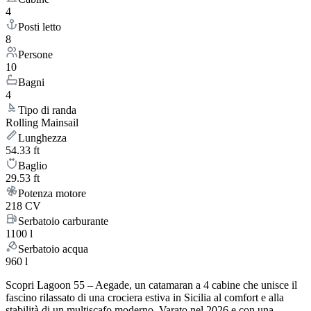
4
Posti letto
8
Persone
10
Bagni
4
Tipo di randa
Rolling Mainsail
Lunghezza
54.33 ft
Baglio
29.53 ft
Potenza motore
218 CV
Serbatoio carburante
1100 l
Serbatoio acqua
960 l
Scopri Lagoon 55 – Aegade, un catamaran a 4 cabine che unisce il
fascino rilassato di una crociera estiva in Sicilia al comfort e alla
stabilità di un multiscafo moderno. Varato nel 2026 e con una