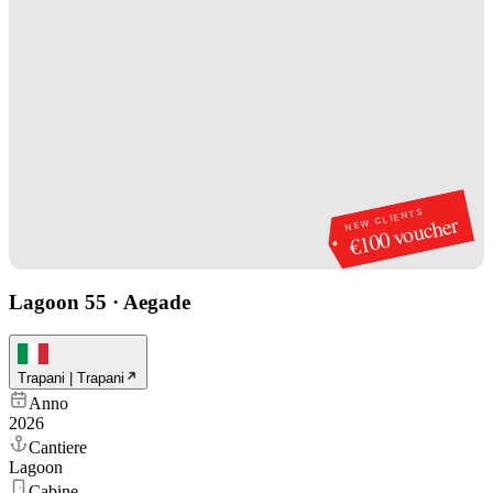
NEW CLIENTS
€100 voucher
Lagoon 55
·
Aegade
Trapani | Trapani
Anno
2026
Cantiere
Lagoon
Cabine