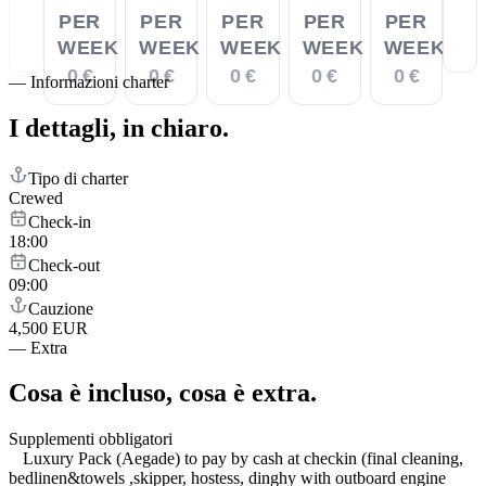
PER
PER
PER
PER
PER
WEEK
WEEK
WEEK
WEEK
WEEK
0 €
0 €
0 €
0 €
0 €
—
Informazioni charter
I dettagli,
in chiaro.
Tipo di charter
Crewed
Check-in
18:00
Check-out
09:00
Cauzione
4,500 EUR
—
Extra
Cosa è incluso,
cosa è extra.
Supplementi obbligatori
Luxury Pack (Aegade) to pay by cash at checkin (final cleaning,
bedlinen&towels ,skipper, hostess, dinghy with outboard engine