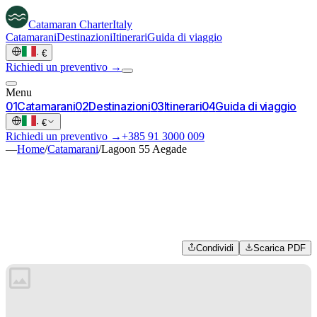
Catamaran
Charter
Italy
Catamarani
Destinazioni
Itinerari
Guida di viaggio
·
€
Richiedi un preventivo →
Menu
0
1
Catamarani
0
2
Destinazioni
0
3
Itinerari
0
4
Guida di viaggio
·
€
Richiedi un preventivo →
+385 91 3000 009
—
Home
/
Catamarani
/
Lagoon 55 Aegade
Condividi
Scarica PDF