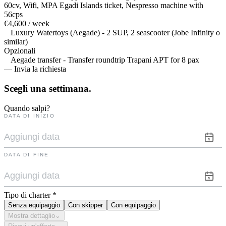
60cv, Wifi, MPA Egadi Islands ticket, Nespresso machine with
56cps
€4,600 / week
Luxury Watertoys (Aegade) - 2 SUP, 2 seascooter (Jobe Infinity o
similar)
Opzionali
Aegade transfer - Transfer roundtrip Trapani APT for 8 pax
— Invia la richiesta
Scegli una
settimana.
Quando salpi?
DATA DI INIZIO
DATA DI FINE
Tipo di charter
*
Senza equipaggio
Con skipper
Con equipaggio
Mostra dettaglio
⌄