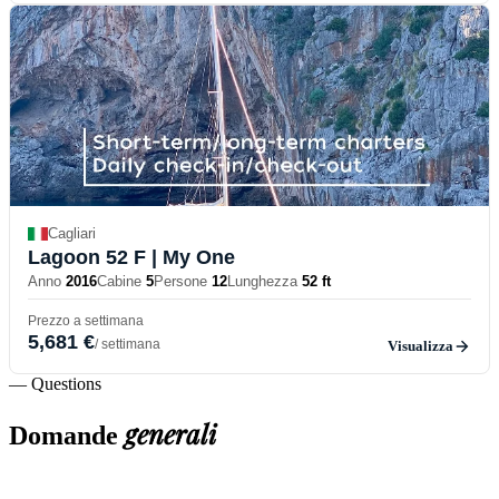
Cagliari
Lagoon 52 F
| My One
Anno
2016
Cabine
5
Persone
12
Lunghezza
52 ft
Prezzo a settimana
5,681 €
/ settimana
Visualizza
— Questions
generali
Domande