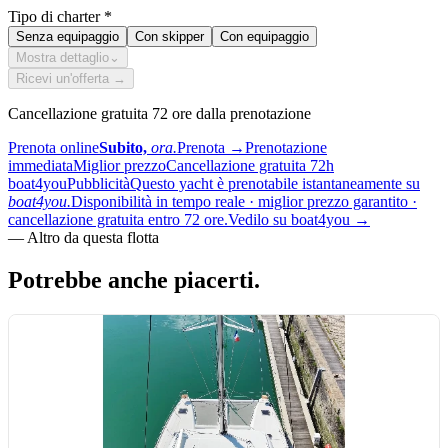
Tipo di charter
*
Senza equipaggio
Con skipper
Con equipaggio
Mostra dettaglio
⌄
Ricevi un'offerta →
Cancellazione gratuita 72 ore dalla prenotazione
Prenota online
Subito,
ora.
Prenota
→
Prenotazione
immediata
Miglior prezzo
Cancellazione gratuita 72h
boat4you
Pubblicità
Questo yacht è prenotabile istantaneamente su
boat4you.
Disponibilità in tempo reale · miglior prezzo garantito ·
cancellazione gratuita entro 72 ore.
Vedilo su boat4you
→
—
Altro da questa flotta
Potrebbe anche
piacerti.