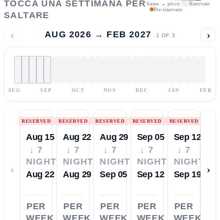
TOCCA UNA SETTIMANA PER
basso → picco
Riservato
Pre-riservato
SALTARE
‹
›
AUG 2026 → FEB 2027
1
OF
3
AUG
SEP
OCT
NOV
DEC
JAN
FEB
RESERVED
RESERVED
RESERVED
RESERVED
RESERVED
Aug 15
Aug 22
Aug 29
Sep 05
Sep 12
↓ 7
↓ 7
↓ 7
↓ 7
↓ 7
NIGHTS
NIGHTS
NIGHTS
NIGHTS
NIGHTS
‹
›
Aug 22
Aug 29
Sep 05
Sep 12
Sep 19
PER
PER
PER
PER
PER
WEEK
WEEK
WEEK
WEEK
WEEK