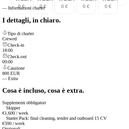
0 €
0 €
0 €
0 €
0 €
—
Informazioni charter
I dettagli,
in chiaro.
Tipo di charter
Crewed
Check-in
18:00
Check-out
09:00
Cauzione
800 EUR
—
Extra
Cosa è incluso,
cosa è extra.
Supplementi obbligatori
Skipper
€1,600 / week
Starter Pack: final cleaning, tender and outboard 15 CV
€590 / week
Opzionali