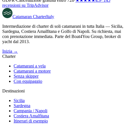
GDPR
·
Cancellazione gratuita entro 72h
·
★★★★★
4.9
· 145
recensioni su TripAdvisor
Catamaran
Charter
Italy
Intermediazione di charter di soli catamarani in tutta Italia — Sicilia,
Sardegna, Costiera Amalfitana e Golfo di Napoli. Su richiesta, mai
con prenotazione immediata. Parte del Boat4You Group, broker di
yacht dal 2013.
Inizia →
Charter
Catamarani a vela
Catamarani a motore
Senza skipper
Con equipaggio
Destinazioni
Sicilia
Sardegna
Campania / Napoli
Costiera Amalfitana
Itinerari di esempio