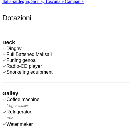
Italia
Sardegna, Sicilia, Toscana e Campania
Dotazioni
Deck
Dinghy
Full Battened Mailsail
Furling genoa
Radio-CD player
Snorkeling equipment
Galley
Coffee machine
Coffee maker
Refrigerator
true
Water maker