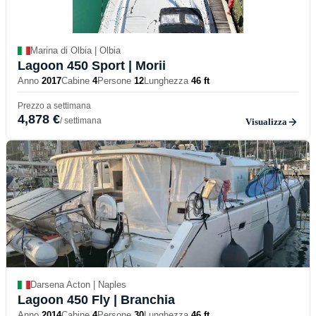
Marina di Olbia | Olbia
Lagoon 450 Sport
| Morii
Anno
2017
Cabine
4
Persone
12
Lunghezza
46 ft
Prezzo a settimana
4,878 €
/ settimana
Visualizza
Darsena Acton | Naples
Lagoon 450 Fly
| Branchia
Anno
2014
Cabine
4
Persone
30
Lunghezza
46 ft