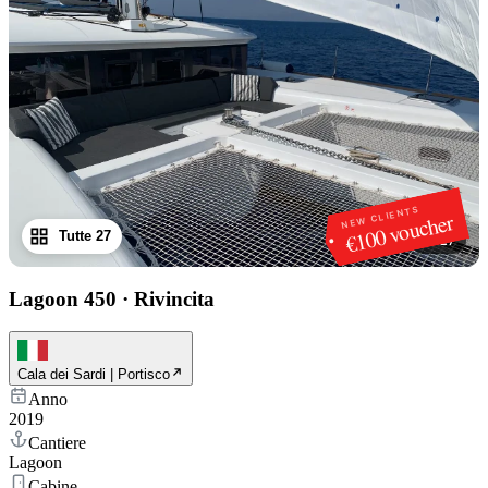
NEW CLIENTS
€100 voucher
Tutte 27
1
/
27
Lagoon 450
·
Rivincita
Cala dei Sardi | Portisco
Anno
2019
Cantiere
Lagoon
Cabine