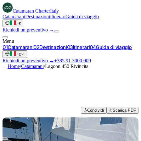
Catamaran
Charter
Italy
Catamarani
Destinazioni
Itinerari
Guida di viaggio
·
€
Richiedi un preventivo →
Menu
0
1
Catamarani
0
2
Destinazioni
0
3
Itinerari
0
4
Guida di viaggio
·
€
Richiedi un preventivo →
+385 91 3000 009
—
Home
/
Catamarani
/
Lagoon 450 Rivincita
Condividi
Scarica PDF