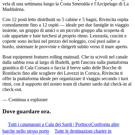
vela di una settimana lungo la Costa Smeralda e l'Arcipelago di La
Maddalena.
Con 12 posti letto distribuiti su 5 cabine e 5 bagni, Rivincita ospita
comodamente fino a 12 ospiti — ideale per due famiglie in viaggio
insieme, un gruppo di amici o un piccolo gruppo alla scoperta di
cale appartate e baie turchesi al proprio ritmo. Lenzuola, cuscini e
coperte sono inclusi nel prezzo del noleggio, così puoi salire a
bordo, sistemare le provviste e dirigerti subito verso il mare aperto.
Boat equipment features rolling mainsail. Che tu scivoli nel canale
dalla sabbia rosa al largo di Budelli, getti l'ancora sulla piattaforma
granitica di Cala Corsara o faccia il breve salto delle Bocche di
Bonifacio fino alle scogliere dei Lavezzi in Corsica, Rivincita ti
offre la piattaforma ideale per organizzare il viaggio secondo i tuoi
ritmi, con il supporto del nostro team di charter sardo dal check-in al
check-out.
—
Continua a esplorare
Dove guardare
ora.
Tutti i catamarani a Cala dei Sardi | Portisco
Confronta altre
barche nello stesso porto
Tutte le destinazioni charter in