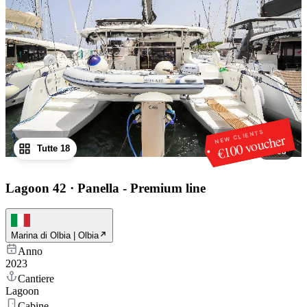
NEW CLIENTS
€100 voucher
Tutte 18
1
/
18
Lagoon 42
·
Panella - Premium line
Marina di Olbia | Olbia
Anno
2023
Cantiere
Lagoon
Cabine