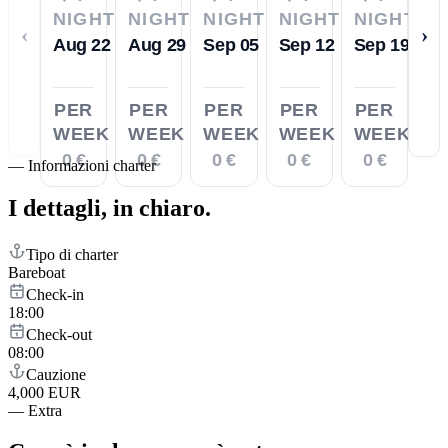
NIGHTS
NIGHTS
NIGHTS
NIGHTS
NIGHTS
‹
›
Aug 22
Aug 29
Sep 05
Sep 12
Sep 19
PER
PER
PER
PER
PER
WEEK
WEEK
WEEK
WEEK
WEEK
0 €
0 €
0 €
0 €
0 €
—
Informazioni charter
I dettagli,
in chiaro.
Tipo di charter
Bareboat
Check-in
18:00
Check-out
08:00
Cauzione
4,000 EUR
—
Extra