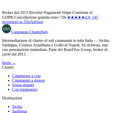
Broker dal 2013
·
Revolut
+
Pagamenti Stripe
·
Conforme al
GDPR
·
Cancellazione gratuita entro 72h
·
★★★★★
4.9
· 145
recensioni su TripAdvisor
Catamaran
Charter
Italy
Intermediazione di charter di soli catamarani in tutta Italia — Sicilia,
Sardegna, Costiera Amalfitana e Golfo di Napoli. Su richiesta, mai
con prenotazione immediata. Parte del Boat4You Group, broker di
yacht dal 2013.
Inizia →
Charter
Catamarani a vela
Catamarani a motore
Senza skipper
Con equipaggio
Destinazioni
Sicilia
Sardegna