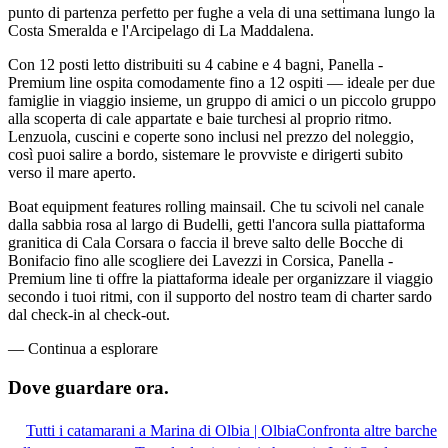
punto di partenza perfetto per fughe a vela di una settimana lungo la
Costa Smeralda e l'Arcipelago di La Maddalena.
Con 12 posti letto distribuiti su 4 cabine e 4 bagni, Panella -
Premium line ospita comodamente fino a 12 ospiti — ideale per due
famiglie in viaggio insieme, un gruppo di amici o un piccolo gruppo
alla scoperta di cale appartate e baie turchesi al proprio ritmo.
Lenzuola, cuscini e coperte sono inclusi nel prezzo del noleggio,
così puoi salire a bordo, sistemare le provviste e dirigerti subito
verso il mare aperto.
Boat equipment features rolling mainsail. Che tu scivoli nel canale
dalla sabbia rosa al largo di Budelli, getti l'ancora sulla piattaforma
granitica di Cala Corsara o faccia il breve salto delle Bocche di
Bonifacio fino alle scogliere dei Lavezzi in Corsica, Panella -
Premium line ti offre la piattaforma ideale per organizzare il viaggio
secondo i tuoi ritmi, con il supporto del nostro team di charter sardo
dal check-in al check-out.
—
Continua a esplorare
Dove guardare
ora.
Tutti i catamarani a Marina di Olbia | Olbia
Confronta altre barche