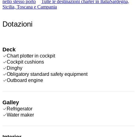
nello stesso porto
Tutte le destinazioni charter in Italia
Sardegna,
Sicilia, Toscana e Campania
Dotazioni
Deck
Chart plotter in cockpit
Cockpit cushions
Dinghy
Obligatory standard safety equipment
Outboard engine
Galley
Refrigerator
Water maker
Interior