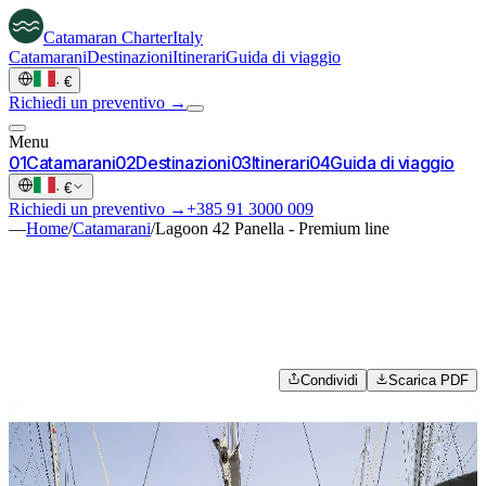
Catamaran
Charter
Italy
Catamarani
Destinazioni
Itinerari
Guida di viaggio
·
€
Richiedi un preventivo →
Menu
0
1
Catamarani
0
2
Destinazioni
0
3
Itinerari
0
4
Guida di viaggio
·
€
Richiedi un preventivo →
+385 91 3000 009
—
Home
/
Catamarani
/
Lagoon 42 Panella - Premium line
Condividi
Scarica PDF