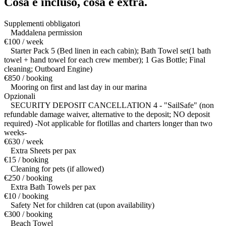
Cosa è incluso,
cosa è extra.
Supplementi obbligatori
Maddalena permission
€100 / week
Starter Pack 5 (Bed linen in each cabin); Bath Towel set(1 bath
towel + hand towel for each crew member); 1 Gas Bottle; Final
cleaning; Outboard Engine)
€850 / booking
Mooring on first and last day in our marina
Opzionali
SECURITY DEPOSIT CANCELLATION 4 - "SailSafe" (non
refundable damage waiver, alternative to the deposit; NO deposit
required) -Not applicable for flotillas and charters longer than two
weeks-
€630 / week
Extra Sheets per pax
€15 / booking
Cleaning for pets (if allowed)
€250 / booking
Extra Bath Towels per pax
€10 / booking
Safety Net for children cat (upon availability)
€300 / booking
Beach Towel