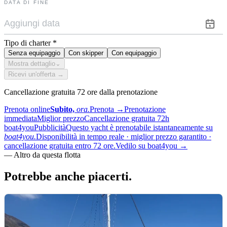
DATA DI FINE
Tipo di charter
*
Senza equipaggio
Con skipper
Con equipaggio
Mostra dettaglio
⌄
Ricevi un'offerta →
Cancellazione gratuita 72 ore dalla prenotazione
Prenota online
Subito,
ora.
Prenota
→
Prenotazione
immediata
Miglior prezzo
Cancellazione gratuita 72h
boat4you
Pubblicità
Questo yacht è prenotabile istantaneamente su
boat4you.
Disponibilità in tempo reale · miglior prezzo garantito ·
cancellazione gratuita entro 72 ore.
Vedilo su boat4you
→
—
Altro da questa flotta
Potrebbe anche
piacerti.