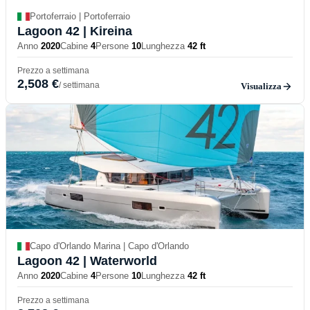
Portoferraio | Portoferraio
Lagoon 42
| Kireina
Anno
2020
Cabine
4
Persone
10
Lunghezza
42 ft
Prezzo a settimana
2,508 €
/ settimana
Visualizza
Capo d'Orlando Marina | Capo d'Orlando
Lagoon 42
| Waterworld
Anno
2020
Cabine
4
Persone
10
Lunghezza
42 ft
Prezzo a settimana