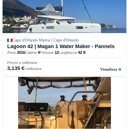
Capo d'Orlando Marina | Capo d'Orlando
Lagoon 42
| Magan 1 Water Maker - Pannels
Anno
2016
Cabine
4
Persone
12
Lunghezza
42 ft
Prezzo a settimana
3,135 €
/ settimana
Visualizza