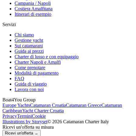
Campania / Napoli
Costiera Amalfitana
Itinerari di esempio
Servizi
Chi siamo
Gestione yacht
Sui catamarani
Guida ai prezzi
Charter di lusso e con equipaggio
Charter Napoli e Amalfi
Come prenotare
Modalità di pagamento
FAQ
Guida di viaggio
Lavora con noi
Boat4You Group
Europe Yachts
Catamaran Croatia
Catamaran Greece
Catamaran
Caribbean
Yacht Charter Croatia
Privacy
Termini
Cookie
Illustrations by Storyset
© 2026 Catamaran Charter Italy
Ricevi un'offerta su misura
Ricevi un'offerta →