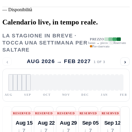
—
Disponibilità
Calendario live,
in tempo reale.
LA STAGIONE IN BREVE ·
PREZZO
TOCCA UNA SETTIMANA PER
basso → picco
Riservato
Pre-riservato
SALTARE
‹
›
AUG 2026 → FEB 2027
1
OF
3
AUG
SEP
OCT
NOV
DEC
JAN
FEB
RESERVED
RESERVED
RESERVED
RESERVED
RESERVED
Aug 15
Aug 22
Aug 29
Sep 05
Sep 12
↓ 7
↓ 7
↓ 7
↓ 7
↓ 7