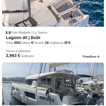
Porto Mirabello | La Spezia
Lagoon 40
| Bubi
Anno
2021
Cabine
4
Persone
10
Lunghezza
39 ft
Prezzo a settimana
2,993 €
/ settimana
Visualizza