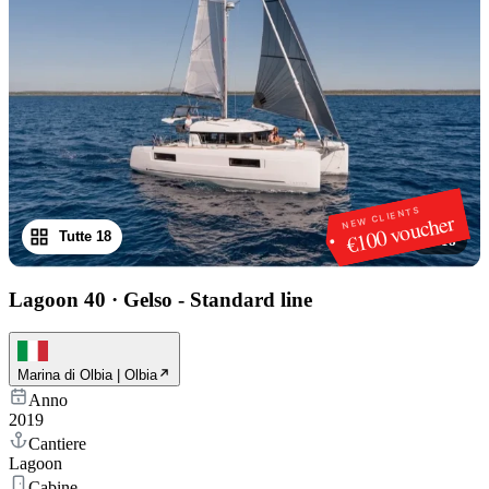
NEW CLIENTS
€100 voucher
Tutte 18
1
/
18
Lagoon 40
·
Gelso - Standard line
Marina di Olbia | Olbia
Anno
2019
Cantiere
Lagoon
Cabine