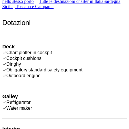
nello stesso porto
Tutte le destinazioni charter in Italia
Sardegna,
Sicilia, Toscana e Campania
Dotazioni
Deck
Chart plotter in cockpit
Cockpit cushions
Dinghy
Obligatory standard safety equipment
Outboard engine
Galley
Refrigerator
Water maker
Interior