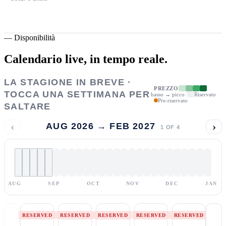
—
Disponibilità
Calendario live,
in tempo reale.
LA STAGIONE IN BREVE ·
PREZZO
TOCCA UNA SETTIMANA PER
basso → picco
Riservato
Pre-riservato
SALTARE
‹
›
AUG 2026 → FEB 2027
1
OF
4
AUG
SEP
OCT
NOV
DEC
JAN
RESERVED
RESERVED
RESERVED
RESERVED
RESERVED