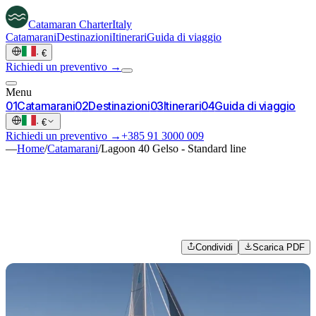
Catamaran
Charter
Italy
Catamarani
Destinazioni
Itinerari
Guida di viaggio
·
€
Richiedi un preventivo →
Menu
0
1
Catamarani
0
2
Destinazioni
0
3
Itinerari
0
4
Guida di viaggio
·
€
Richiedi un preventivo →
+385 91 3000 009
—
Home
/
Catamarani
/
Lagoon 40 Gelso - Standard line
Condividi
Scarica PDF