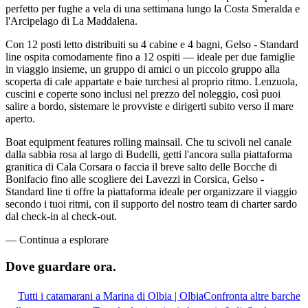
perfetto per fughe a vela di una settimana lungo la Costa Smeralda e
l'Arcipelago di La Maddalena.
Con 12 posti letto distribuiti su 4 cabine e 4 bagni, Gelso - Standard
line ospita comodamente fino a 12 ospiti — ideale per due famiglie
in viaggio insieme, un gruppo di amici o un piccolo gruppo alla
scoperta di cale appartate e baie turchesi al proprio ritmo. Lenzuola,
cuscini e coperte sono inclusi nel prezzo del noleggio, così puoi
salire a bordo, sistemare le provviste e dirigerti subito verso il mare
aperto.
Boat equipment features rolling mainsail. Che tu scivoli nel canale
dalla sabbia rosa al largo di Budelli, getti l'ancora sulla piattaforma
granitica di Cala Corsara o faccia il breve salto delle Bocche di
Bonifacio fino alle scogliere dei Lavezzi in Corsica, Gelso -
Standard line ti offre la piattaforma ideale per organizzare il viaggio
secondo i tuoi ritmi, con il supporto del nostro team di charter sardo
dal check-in al check-out.
—
Continua a esplorare
Dove guardare
ora.
Tutti i catamarani a Marina di Olbia | Olbia
Confronta altre barche