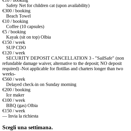
€10 / booking
Safety Net for children cat (upon availability)
€300 / booking
Beach Towel
€10 / booking
Coffee (10 capsules)
€5 / booking
Kayak (sit on top) Olbia
€150 / week
SUP CDO
€120 / week
SECURITY DEPOSIT CANCELLATION 3 - "SailSafe" (non
refundable damage waiver, alternative to the deposit; NO deposit
required) -Not applicable for flotillas and charters longer than two
weeks-
€560 / week
Delayed check-in on Sunday morning
€200 / booking
Ice maker
€100 / week
BBQ (gas) Olbia
€150 / week
— Invia la richiesta
Scegli una
settimana.