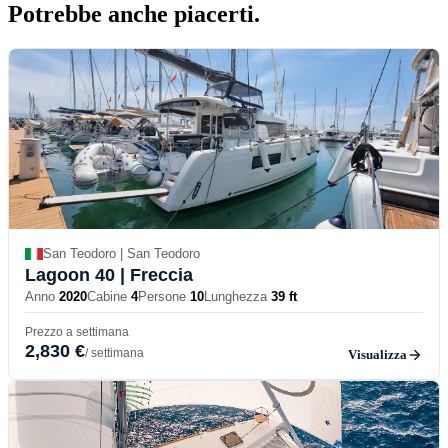
Potrebbe anche
piacerti.
San Teodoro | San Teodoro
Lagoon 40
| Freccia
Anno
2020
Cabine
4
Persone
10
Lunghezza
39 ft
Prezzo a settimana
2,830 €
/ settimana
Visualizza