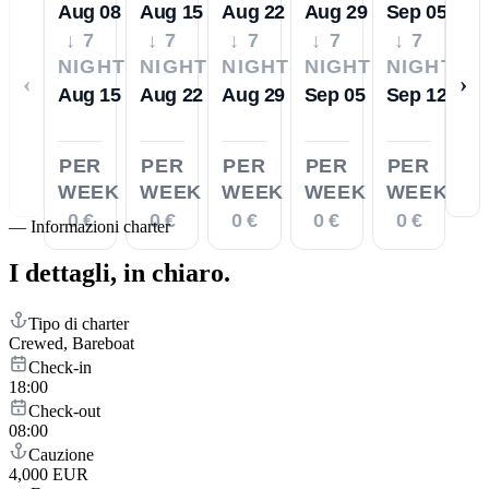
Aug 08
Aug 15
Aug 22
Aug 29
Sep 05
↓ 7
↓ 7
↓ 7
↓ 7
↓ 7
NIGHTS
NIGHTS
NIGHTS
NIGHTS
NIGHTS
‹
›
Aug 15
Aug 22
Aug 29
Sep 05
Sep 12
PER
PER
PER
PER
PER
WEEK
WEEK
WEEK
WEEK
WEEK
0 €
0 €
0 €
0 €
0 €
—
Informazioni charter
I dettagli,
in chiaro.
Tipo di charter
Crewed, Bareboat
Check-in
18:00
Check-out
08:00
Cauzione
4,000 EUR