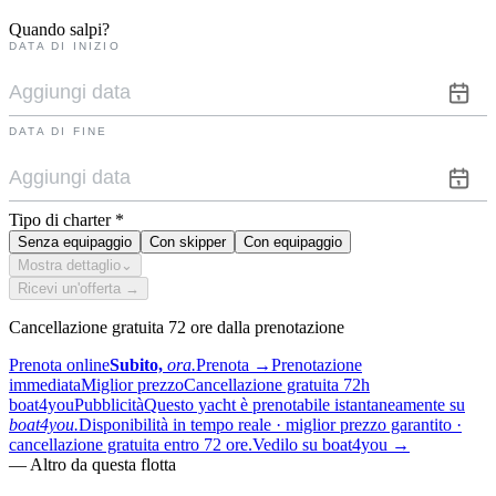
Quando salpi?
DATA DI INIZIO
DATA DI FINE
Tipo di charter
*
Senza equipaggio
Con skipper
Con equipaggio
Mostra dettaglio
⌄
Ricevi un'offerta →
Cancellazione gratuita 72 ore dalla prenotazione
Prenota online
Subito,
ora.
Prenota
→
Prenotazione
immediata
Miglior prezzo
Cancellazione gratuita 72h
boat4you
Pubblicità
Questo yacht è prenotabile istantaneamente su
boat4you.
Disponibilità in tempo reale · miglior prezzo garantito ·
cancellazione gratuita entro 72 ore.
Vedilo su boat4you
→
—
Altro da questa flotta