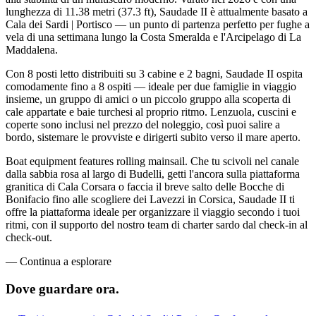
lunghezza di 11.38 metri (37.3 ft), Saudade II è attualmente basato a
Cala dei Sardi | Portisco — un punto di partenza perfetto per fughe a
vela di una settimana lungo la Costa Smeralda e l'Arcipelago di La
Maddalena.
Con 8 posti letto distribuiti su 3 cabine e 2 bagni, Saudade II ospita
comodamente fino a 8 ospiti — ideale per due famiglie in viaggio
insieme, un gruppo di amici o un piccolo gruppo alla scoperta di
cale appartate e baie turchesi al proprio ritmo. Lenzuola, cuscini e
coperte sono inclusi nel prezzo del noleggio, così puoi salire a
bordo, sistemare le provviste e dirigerti subito verso il mare aperto.
Boat equipment features rolling mainsail. Che tu scivoli nel canale
dalla sabbia rosa al largo di Budelli, getti l'ancora sulla piattaforma
granitica di Cala Corsara o faccia il breve salto delle Bocche di
Bonifacio fino alle scogliere dei Lavezzi in Corsica, Saudade II ti
offre la piattaforma ideale per organizzare il viaggio secondo i tuoi
ritmi, con il supporto del nostro team di charter sardo dal check-in al
check-out.
—
Continua a esplorare
Dove guardare
ora.