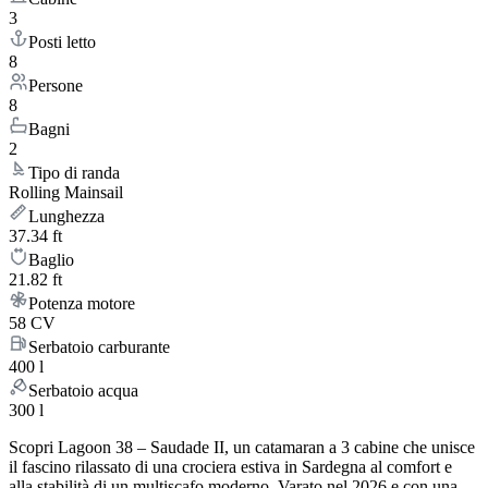
3
Posti letto
8
Persone
8
Bagni
2
Tipo di randa
Rolling Mainsail
Lunghezza
37.34 ft
Baglio
21.82 ft
Potenza motore
58 CV
Serbatoio carburante
400 l
Serbatoio acqua
300 l
Scopri Lagoon 38 – Saudade II, un catamaran a 3 cabine che unisce
il fascino rilassato di una crociera estiva in Sardegna al comfort e
alla stabilità di un multiscafo moderno. Varato nel 2026 e con una