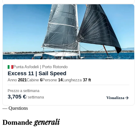
Punta Asfodeli | Porto Rotondo
Excess 11
| Sail Speed
Anno
2021
Cabine
6
Persone
14
Lunghezza
37 ft
Prezzo a settimana
3,705 €
/ settimana
Visualizza
— Questions
generali
Domande