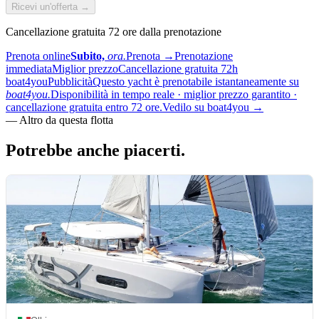
Ricevi un'offerta →
Cancellazione gratuita 72 ore dalla prenotazione
Prenota online
Subito,
ora.
Prenota
→
Prenotazione
immediata
Miglior prezzo
Cancellazione gratuita 72h
boat4you
Pubblicità
Questo yacht è prenotabile istantaneamente su
boat4you.
Disponibilità in tempo reale · miglior prezzo garantito ·
cancellazione gratuita entro 72 ore.
Vedilo su boat4you
→
—
Altro da questa flotta
Potrebbe anche
piacerti.