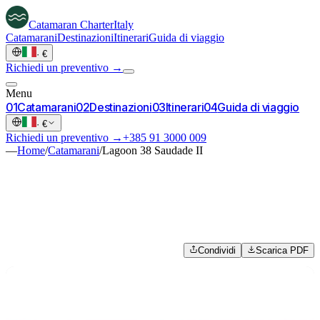
Catamaran
Charter
Italy
Catamarani
Destinazioni
Itinerari
Guida di viaggio
·
€
Richiedi un preventivo →
Menu
0
1
Catamarani
0
2
Destinazioni
0
3
Itinerari
0
4
Guida di viaggio
·
€
Richiedi un preventivo →
+385 91 3000 009
—
Home
/
Catamarani
/
Lagoon 38 Saudade II
Condividi
Scarica PDF