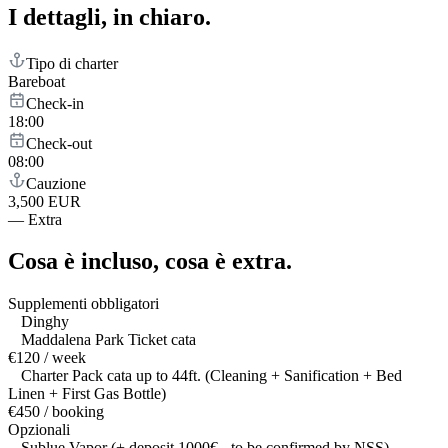
I dettagli,
in chiaro.
Tipo di charter
Bareboat
Check-in
18:00
Check-out
08:00
Cauzione
3,500 EUR
—
Extra
Cosa è incluso,
cosa è extra.
Supplementi obbligatori
Dinghy
Maddalena Park Ticket cata
€120 / week
Charter Pack cata up to 44ft. (Cleaning + Sanification + Bed
Linen + First Gas Bottle)
€450 / booking
Opzionali
Sublue Vapor (+ deposit 1000€ - to be confirmed by NSS)