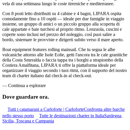
vela di una settimana lungo le coste tirreniche e mediterranee.
Con 8 posti letto distribuiti su 4 cabine e 4 bagni, LIPARA ospita
comodamente fino a 10 ospiti — ideale per due famiglie in viaggio
insieme, un gruppo di amici o un piccolo gruppo alla scoperta di
cale appartate e baie turchesi al proprio ritmo. Lenzuola, cuscini e
coperte sono inclusi nel prezzo del noleggio, così puoi salire a
bordo, sistemare le provviste e dirigerti subito verso il mare aperto.
Boat equipment features rolling mainsail. Che tu segua le albe
vulcaniche attorno alle Isole Eolie, getti l'ancora tra le cale granitiche
della Costa Smeralda o faccia tappa tra i borghi a strapiombo della
Costiera Amalfitana, LIPARA ti offre la piattaforma ideale per
organizzare il viaggio secondo i tuoi ritmi, con il supporto del nostro
team di charter italiano dal check-in al check-out.
—
Continua a esplorare
Dove guardare
ora.
Tutti i catamarani a Carloforte | Carloforte
Confronta altre barche
nello stesso porto
Tutte le destinazioni charter in Italia
Sardegna,
Sicilia, Toscana e Campania