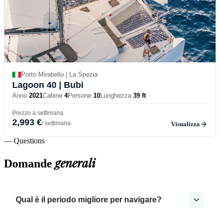
Porto Mirabello | La Spezia
Lagoon 40
| Bubi
Anno
2021
Cabine
4
Persone
10
Lunghezza
39 ft
Prezzo a settimana
2,993 €
/ settimana
Visualizza
— Questions
generali
Domande
Qual è il periodo migliore per navigare?