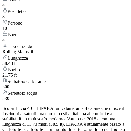
4
Posti letto
8
Persone
10
Bagni
4
Tipo di randa
Rolling Mainsail
Lunghezza
38.48 ft
Baglio
21.75 ft
Serbatoio carburante
300 l
Serbatoio acqua
530 l
Scopri Lucia 40 – LIPARA, un catamaran a 4 cabine che unisce il
fascino rilassato di una crociera estiva italiana al comfort e alla
stabilità di un multiscafo moderno. Varato nel 2018 e con una
lunghezza di 11.73 metri (38.5 ft), LIPARA è attualmente basato a
Carloforte | Carloforte — un punto di partenza perfetto per fughe a