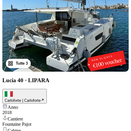
NEW CLIENTS
€100 voucher
Tutte 3
1
/
3
Lucia 40
·
LIPARA
Carloforte | Carloforte
Anno
2018
Cantiere
Fountaine Pajot
Cabine