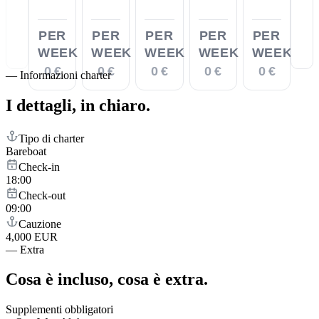
PER
PER
PER
PER
PER
WEEK
WEEK
WEEK
WEEK
WEEK
0 €
0 €
0 €
0 €
0 €
—
Informazioni charter
I dettagli,
in chiaro.
Tipo di charter
Bareboat
Check-in
18:00
Check-out
09:00
Cauzione
4,000 EUR
—
Extra
Cosa è incluso,
cosa è extra.
Supplementi obbligatori