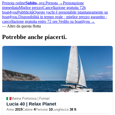
Prenota online
Subito,
ora.
Prenota
→
Prenotazione
immediata
Miglior prezzo
Cancellazione gratuita 72h
boat4you
Pubblicità
Questo yacht è prenotabile istantaneamente su
boat4you.
Disponibilità in tempo reale · miglior prezzo garantito ·
cancellazione gratuita entro 72 ore.
Vedilo su boat4you
→
—
Altro da questa flotta
Potrebbe anche
piacerti.
Marina Portorosa | Furnari
Lucia 40
| Relax Planet
Anno
2019
Cabine
4
Persone
10
Lunghezza
38 ft