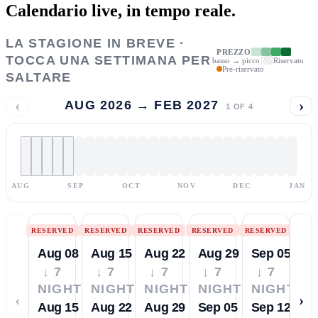
Calendario live,
in tempo reale.
LA STAGIONE IN BREVE ·
PREZZO
TOCCA UNA SETTIMANA PER
basso → picco
Riservato
Pre-riservato
SALTARE
‹
›
AUG 2026 → FEB 2027
1
OF
4
AUG
SEP
OCT
NOV
DEC
JAN
RESERVED
RESERVED
RESERVED
RESERVED
RESERVED
Aug 08
Aug 15
Aug 22
Aug 29
Sep 05
↓ 7
↓ 7
↓ 7
↓ 7
↓ 7
NIGHTS
NIGHTS
NIGHTS
NIGHTS
NIGHTS
‹
›
Aug 15
Aug 22
Aug 29
Sep 05
Sep 12