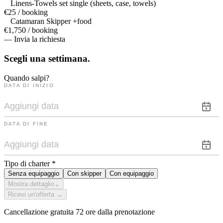
Linens-Towels set single (sheets, case, towels)
€25 / booking
Catamaran Skipper +food
€1,750 / booking
— Invia la richiesta
Scegli una
settimana.
Quando salpi?
DATA DI INIZIO
DATA DI FINE
Tipo di charter
*
Senza equipaggio
Con skipper
Con equipaggio
Mostra dettaglio
⌄
Ricevi un'offerta →
Cancellazione gratuita 72 ore dalla prenotazione