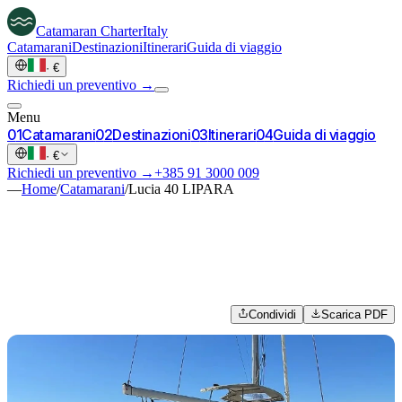
Catamaran
Charter
Italy
Catamarani
Destinazioni
Itinerari
Guida di viaggio
·
€
Richiedi un preventivo →
Menu
0
1
Catamarani
0
2
Destinazioni
0
3
Itinerari
0
4
Guida di viaggio
·
€
Richiedi un preventivo →
+385 91 3000 009
—
Home
/
Catamarani
/
Lucia 40 LIPARA
Condividi
Scarica PDF