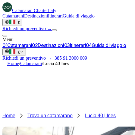
Catamaran
Charter
Italy
Catamarani
Destinazioni
Itinerari
Guida di viaggio
·
€
Richiedi un preventivo →
Menu
0
1
Catamarani
0
2
Destinazioni
0
3
Itinerari
0
4
Guida di viaggio
·
€
Richiedi un preventivo →
+385 91 3000 009
—
Home
/
Catamarani
/
Lucia 40 Ines
Home
Trova un catamarano
Lucia 40 | Ines