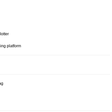
lotter
ng platform
ag