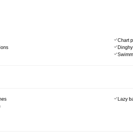
Chart p
ions
Dinghy
Swimmi
ches
Lazy b
s