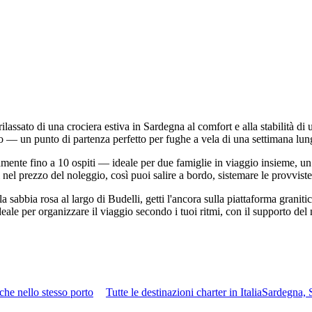
rilassato di una crociera estiva in Sardegna al comfort e alla stabilità 
isco — un punto di partenza perfetto per fughe a vela di una settimana 
amente fino a 10 ospiti — ideale per due famiglie in viaggio insieme, un
nel prezzo del noleggio, così puoi salire a bordo, sistemare le provviste 
a sabbia rosa al largo di Budelli, getti l'ancora sulla piattaforma granit
ideale per organizzare il viaggio secondo i tuoi ritmi, con il supporto de
che nello stesso porto
Tutte le destinazioni charter in Italia
Sardegna, 