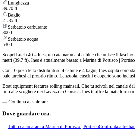
Lunghezza
39.70 ft
Baglio
21.85 ft
Serbatoio carburante
300 l
Serbatoio acqua
530 l
Scopri Lucia 40 – Ines, un catamaran a 4 cabine che unisce il fascino 
metri (39.7 ft), Ines è attualmente basato a Marina di Portisco | Port
Con 10 posti letto distribuiti su 4 cabine e 4 bagni, Ines ospita comod
baie turchesi al proprio ritmo. Lenzuola, cuscini e coperte sono inclusi 
Boat equipment features rolling mainsail. Che tu scivoli nel canale dall
fino alle scogliere dei Lavezzi in Corsica, Ines ti offre la piattaforma 
—
Continua a esplorare
Dove guardare
ora.
Tutti i catamarani a Marina di Portisco | Portisco
Confronta altre bar