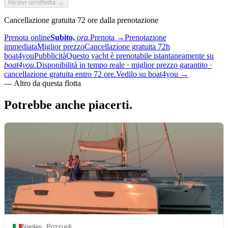
Ricevi un'offerta →
Cancellazione gratuita 72 ore dalla prenotazione
Prenota online
Subito,
ora.
Prenota
→
Prenotazione
immediata
Miglior prezzo
Cancellazione gratuita 72h
boat4you
Pubblicità
Questo yacht è prenotabile istantaneamente su
boat4you.
Disponibilità in tempo reale · miglior prezzo garantito ·
cancellazione gratuita entro 72 ore.
Vedilo su boat4you
→
—
Altro da questa flotta
Potrebbe anche
piacerti.
Naples, Pozzuoli