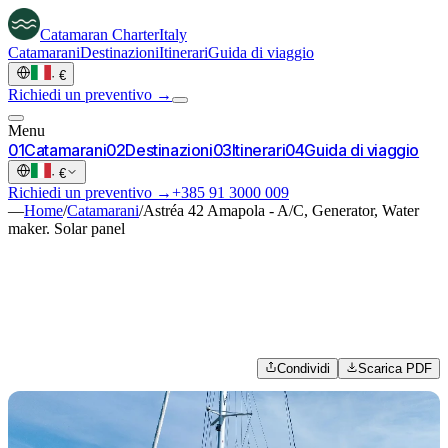
Catamaran
Charter
Italy
Catamarani
Destinazioni
Itinerari
Guida di viaggio
·
€
Richiedi un preventivo →
Menu
0
1
Catamarani
0
2
Destinazioni
0
3
Itinerari
0
4
Guida di viaggio
·
€
Richiedi un preventivo →
+385 91 3000 009
—
Home
/
Catamarani
/
Astréa 42 Amapola - A/C, Generator, Water
maker. Solar panel
Condividi
Scarica PDF