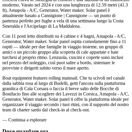
moderno. Varato nel 2024 e con una lunghezza di 12.59 metri (41.3
ft), Amapola - A/C, Generator, Water maker. Solar panel è
attualmente basato a Cannigione | Cannigione — un punto di
partenza perfetto per fughe a vela di una settimana lungo la Costa
Smeralda e l'Arcipelago di La Maddalena.
Con 11 posti letto distribuiti su 4 cabine e 4 bagni, Amapola - A/C,
Generator, Water maker. Solar panel ospita comodamente fino a 11
ospiti — ideale per due famiglie in viaggio insieme, un gruppo di
amici o un piccolo gruppo alla scoperta di cale appartate e baie
turchesi al proprio ritmo. Lenzuola, cuscini e coperte sono inclusi
nel prezzo del noleggio, così puoi salire a bordo, sistemare le
provviste e dirigerti subito verso il mare aperto.
Boat equipment features rolling mainsail. Che tu scivoli nel canale
dalla sabbia rosa al largo di Budelli, getti l'ancora sulla piattaforma
granitica di Cala Corsara o faccia il breve salto delle Bocche di
Bonifacio fino alle scogliere dei Lavezzi in Corsica, Amapola - A/C,
Generator, Water maker. Solar panel ti offre la piattaforma ideale per
organizzare il viaggio secondo i tuoi ritmi, con il supporto del nostro
team di charter sardo dal check-in al check-out.
—
Continua a esplorare
Dove guardare
ora.