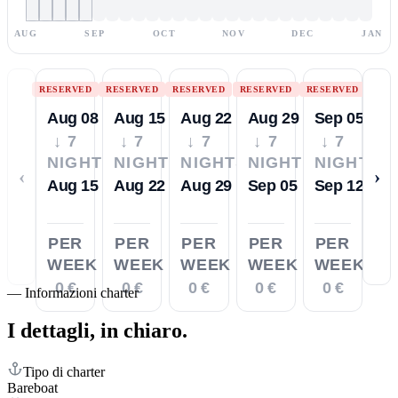
AUG
SEP
OCT
NOV
DEC
JAN
RESERVED
RESERVED
RESERVED
RESERVED
RESERVED
Aug 08
Aug 15
Aug 22
Aug 29
Sep 05
↓ 7
↓ 7
↓ 7
↓ 7
↓ 7
NIGHTS
NIGHTS
NIGHTS
NIGHTS
NIGHTS
‹
›
Aug 15
Aug 22
Aug 29
Sep 05
Sep 12
PER
PER
PER
PER
PER
WEEK
WEEK
WEEK
WEEK
WEEK
0 €
0 €
0 €
0 €
0 €
—
Informazioni charter
I dettagli,
in chiaro.
Tipo di charter
Bareboat