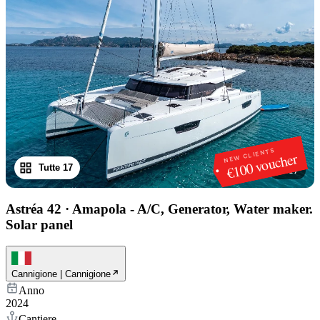
NEW CLIENTS
€100 voucher
Tutte 17
1
/
17
Astréa 42
·
Amapola - A/C, Generator, Water maker.
Solar panel
Cannigione | Cannigione
Anno
2024
Cantiere