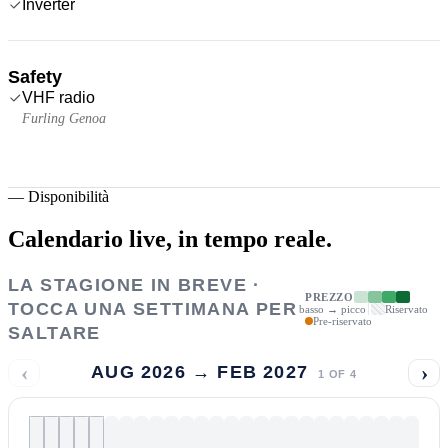
Inverter
Safety
VHF radio
Furling Genoa
—
Disponibilità
Calendario live,
in tempo reale.
LA STAGIONE IN BREVE ·
PREZZO
TOCCA UNA SETTIMANA PER
basso → picco
Riservato
Pre-riservato
SALTARE
‹
›
AUG 2026 → FEB 2027
1
OF
4