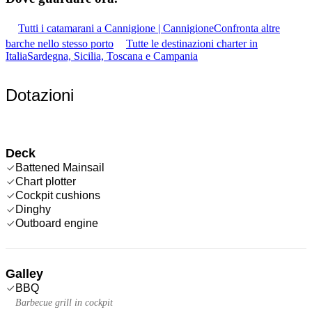
Tutti i catamarani a Cannigione | Cannigione
Confronta altre
barche nello stesso porto
Tutte le destinazioni charter in
Italia
Sardegna, Sicilia, Toscana e Campania
Dotazioni
Deck
Battened Mainsail
Chart plotter
Cockpit cushions
Dinghy
Outboard engine
Galley
BBQ
Barbecue grill in cockpit