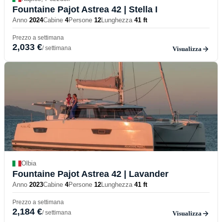
Fountaine Pajot Astrea 42
| Stella I
Anno
2024
Cabine
4
Persone
12
Lunghezza
41 ft
Prezzo a settimana
2,033 €
/ settimana
Visualizza
Olbia
Fountaine Pajot Astrea 42
| Lavander
Anno
2023
Cabine
4
Persone
12
Lunghezza
41 ft
Prezzo a settimana
2,184 €
/ settimana
Visualizza