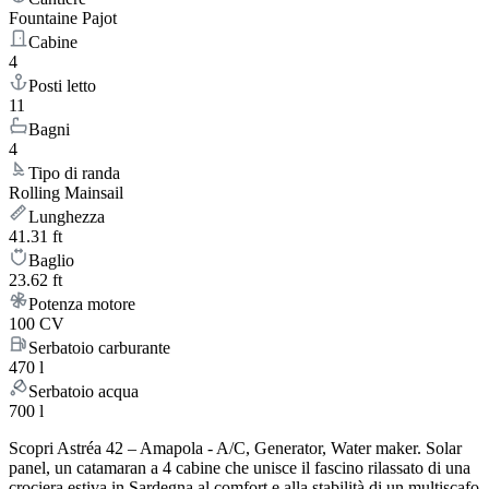
Fountaine Pajot
Cabine
4
Posti letto
11
Bagni
4
Tipo di randa
Rolling Mainsail
Lunghezza
41.31 ft
Baglio
23.62 ft
Potenza motore
100 CV
Serbatoio carburante
470 l
Serbatoio acqua
700 l
Scopri Astréa 42 – Amapola - A/C, Generator, Water maker. Solar
panel, un catamaran a 4 cabine che unisce il fascino rilassato di una
crociera estiva in Sardegna al comfort e alla stabilità di un multiscafo