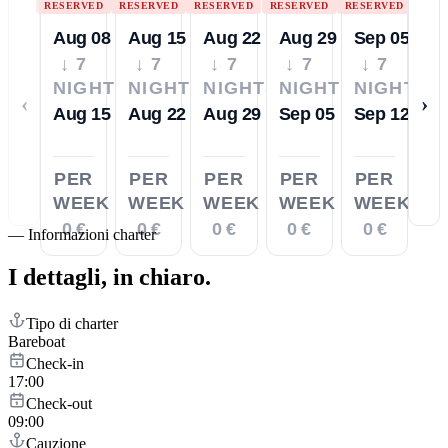
RESERVED
RESERVED
RESERVED
RESERVED
RESERVED
Aug 08
Aug 15
Aug 22
Aug 29
Sep 05
↓ 7
↓ 7
↓ 7
↓ 7
↓ 7
NIGHTS
NIGHTS
NIGHTS
NIGHTS
NIGHTS
‹
›
Aug 15
Aug 22
Aug 29
Sep 05
Sep 12
PER
PER
PER
PER
PER
WEEK
WEEK
WEEK
WEEK
WEEK
0 €
0 €
0 €
0 €
0 €
—
Informazioni charter
I dettagli,
in chiaro.
Tipo di charter
Bareboat
Check-in
17:00
Check-out
09:00
Cauzione