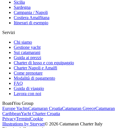
Sicilia
Sardegna
Campania / Napoli
Costiera Amalfitana
Itinerari di esempio
Servizi
Chi siamo
Gestione yacht
Sui catamarani
Guida ai prezzi
Charter di lusso e con equipaggio
Charter Napoli e Amalfi
Come prenotare
Modalità di pagamento
FAQ
Guida di viaggio
Lavora con noi
Boat4You Group
Europe Yachts
Catamaran Croatia
Catamaran Greece
Catamaran
Caribbean
Yacht Charter Croatia
Privacy
Termini
Cookie
Illustrations by Storyset
© 2026 Catamaran Charter Italy