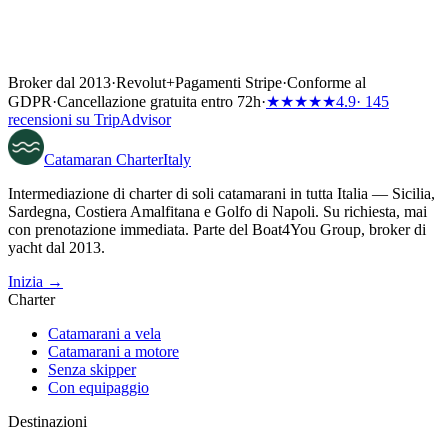
Broker dal 2013
·
Revolut
+
Pagamenti Stripe
·
Conforme al
GDPR
·
Cancellazione gratuita entro 72h
·
★★★★★
4.9
· 145
recensioni su TripAdvisor
Catamaran
Charter
Italy
Intermediazione di charter di soli catamarani in tutta Italia — Sicilia,
Sardegna, Costiera Amalfitana e Golfo di Napoli. Su richiesta, mai
con prenotazione immediata. Parte del Boat4You Group, broker di
yacht dal 2013.
Inizia →
Charter
Catamarani a vela
Catamarani a motore
Senza skipper
Con equipaggio
Destinazioni