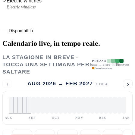
Electric winches
Electric windlass
—
Disponibilità
Calendario live,
in tempo reale.
LA STAGIONE IN BREVE ·
PREZZO
TOCCA UNA SETTIMANA PER
basso → picco
Riservato
Pre-riservato
SALTARE
‹
›
AUG 2026 → FEB 2027
1
OF
4
AUG
SEP
OCT
NOV
DEC
JAN