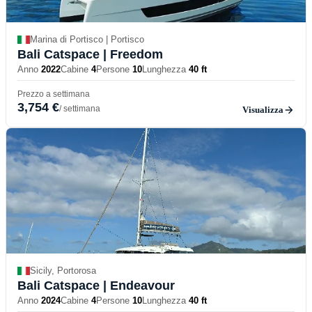
Marina di Portisco | Portisco
Bali Catspace
| Freedom
Anno
2022
Cabine
4
Persone
10
Lunghezza
40 ft
Prezzo a settimana
3,754 €
/ settimana
Visualizza
Sicily, Portorosa
Bali Catspace
| Endeavour
Anno
2024
Cabine
4
Persone
10
Lunghezza
40 ft