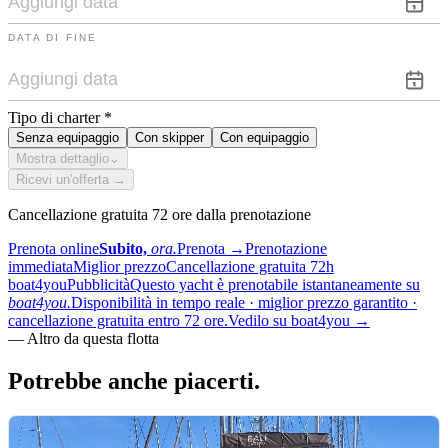
DATA DI FINE
Tipo di charter
*
Senza equipaggio
Con skipper
Con equipaggio
Mostra dettaglio
⌄
Ricevi un'offerta →
Cancellazione gratuita 72 ore dalla prenotazione
Prenota online
Subito,
ora.
Prenota
→
Prenotazione
immediata
Miglior prezzo
Cancellazione gratuita 72h
boat4you
Pubblicità
Questo yacht è prenotabile istantaneamente su
boat4you.
Disponibilità in tempo reale · miglior prezzo garantito ·
cancellazione gratuita entro 72 ore.
Vedilo su boat4you
→
—
Altro da questa flotta
Potrebbe anche
piacerti.