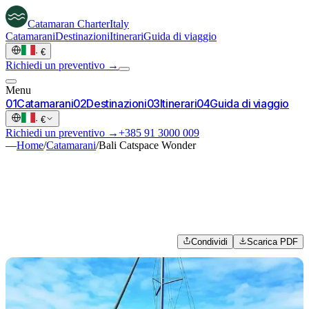
Catamaran
Charter
Italy
Catamarani
Destinazioni
Itinerari
Guida di viaggio
·
€
Richiedi un preventivo →
Menu
0
1
Catamarani
0
2
Destinazioni
0
3
Itinerari
0
4
Guida di viaggio
·
€
Richiedi un preventivo →
+385 91 3000 009
—
Home
/
Catamarani
/
Bali Catspace Wonder
Condividi
Scarica PDF