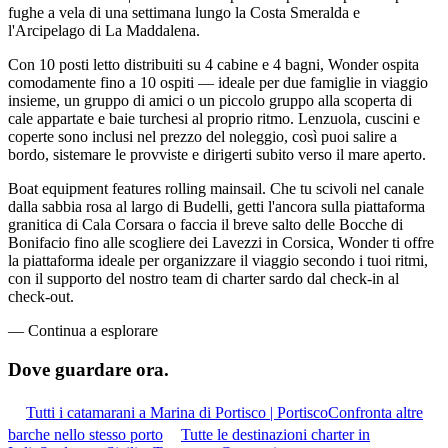
fughe a vela di una settimana lungo la Costa Smeralda e
l'Arcipelago di La Maddalena.
Con 10 posti letto distribuiti su 4 cabine e 4 bagni, Wonder ospita
comodamente fino a 10 ospiti — ideale per due famiglie in viaggio
insieme, un gruppo di amici o un piccolo gruppo alla scoperta di
cale appartate e baie turchesi al proprio ritmo. Lenzuola, cuscini e
coperte sono inclusi nel prezzo del noleggio, così puoi salire a
bordo, sistemare le provviste e dirigerti subito verso il mare aperto.
Boat equipment features rolling mainsail. Che tu scivoli nel canale
dalla sabbia rosa al largo di Budelli, getti l'ancora sulla piattaforma
granitica di Cala Corsara o faccia il breve salto delle Bocche di
Bonifacio fino alle scogliere dei Lavezzi in Corsica, Wonder ti offre
la piattaforma ideale per organizzare il viaggio secondo i tuoi ritmi,
con il supporto del nostro team di charter sardo dal check-in al
check-out.
—
Continua a esplorare
Dove guardare
ora.
Tutti i catamarani a Marina di Portisco | Portisco
Confronta altre
barche nello stesso porto
Tutte le destinazioni charter in