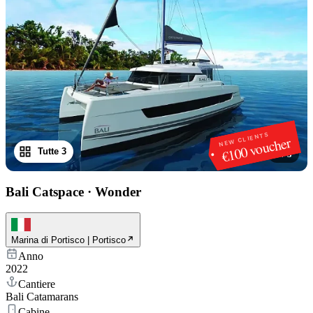
NEW CLIENTS
€100 voucher
Tutte 3
1
/
3
Bali Catspace
·
Wonder
Marina di Portisco | Portisco
Anno
2022
Cantiere
Bali Catamarans
Cabine