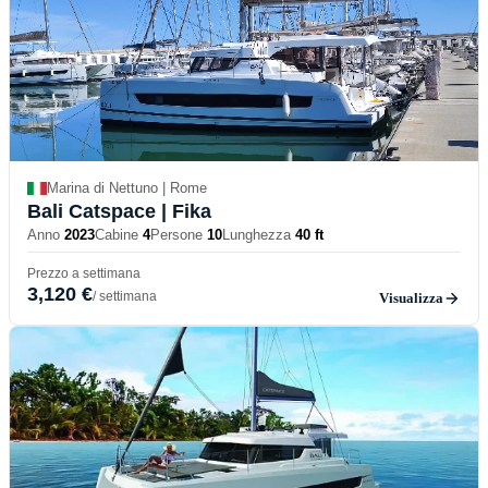
Marina di Nettuno | Rome
Bali Catspace
| Fika
Anno
2023
Cabine
4
Persone
10
Lunghezza
40 ft
Prezzo a settimana
3,120 €
/ settimana
Visualizza