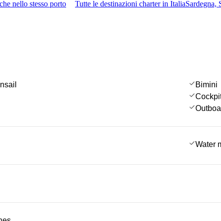
che nello stesso porto
Tutte le destinazioni charter in Italia
Sardegna, 
nsail
Bimini
Cockpi
Outboa
Water 
ches