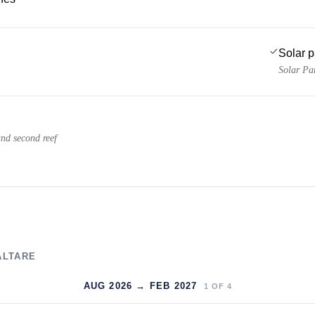
Solar 
Solar Pa
and second reef
ALTARE
AUG 2026 → FEB 2027
1
OF
4