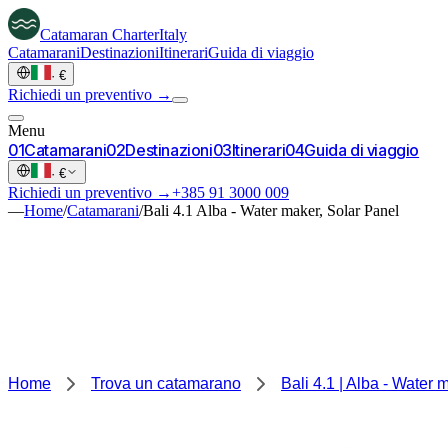
Catamaran
Charter
Italy
Catamarani
Destinazioni
Itinerari
Guida di viaggio
·
€
Richiedi un preventivo →
Menu
0
1
Catamarani
0
2
Destinazioni
0
3
Itinerari
0
4
Guida di viaggio
·
€
Richiedi un preventivo →
+385 91 3000 009
—
Home
/
Catamarani
/
Bali 4.1 Alba - Water maker, Solar Panel
Home
Trova un catamarano
Bali 4.1 | Alba - Water 