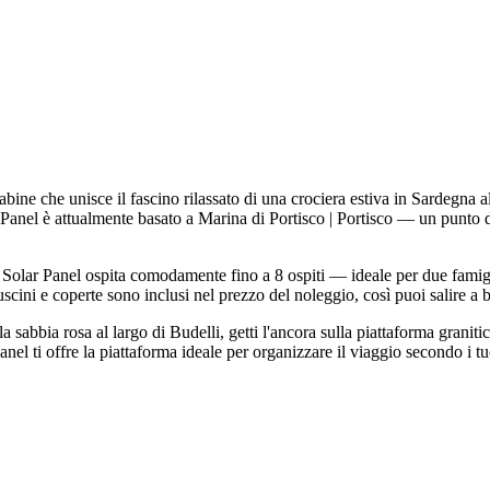
ine che unisce il fascino rilassato di una crociera estiva in Sardegna a
Panel è attualmente basato a Marina di Portisco | Portisco — un punto d
r, Solar Panel ospita comodamente fino a 8 ospiti — ideale per due fami
scini e coperte sono inclusi nel prezzo del noleggio, così puoi salire a b
a sabbia rosa al largo di Budelli, getti l'ancora sulla piattaforma granit
nel ti offre la piattaforma ideale per organizzare il viaggio secondo i tu