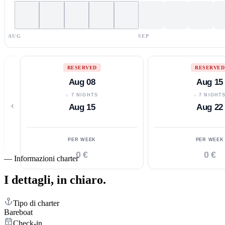
AUG
SEP
RESERVED
RESERVED
Aug 08
Aug 15
↓ 7 NIGHTS
↓ 7 NIGHT
‹
Aug 15
Aug 22
PER WEEK
PER WEEK
0 €
0 €
—
Informazioni charter
I dettagli,
in chiaro.
Tipo di charter
Bareboat
Check-in