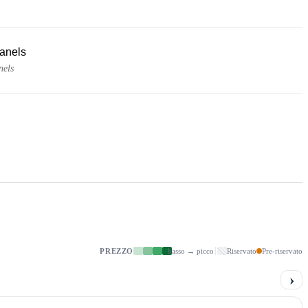
panels
nels
PREZZO
basso → picco
Riservato
Pre-riservato
›