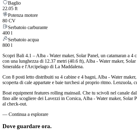
Baglio
22.05 ft
Potenza motore
80 CV
Serbatoio carburante
400 l
Serbatoio acqua
800 l
Scopri Bali 4.1 – Alba - Water maker, Solar Panel, un catamaran a 4 cab
con una lunghezza di 12.37 metri (40.6 ft), Alba - Water maker, Solar 
Smeralda e l'Arcipelago di La Maddalena.
Con 8 posti letto distribuiti su 4 cabine e 4 bagni, Alba - Water make
scoperta di cale appartate e baie turchesi al proprio ritmo. Lenzuola, cu
Boat equipment features rolling mainsail. Che tu scivoli nel canale dall
fino alle scogliere dei Lavezzi in Corsica, Alba - Water maker, Solar Pa
al check-out.
—
Continua a esplorare
Dove guardare
ora.