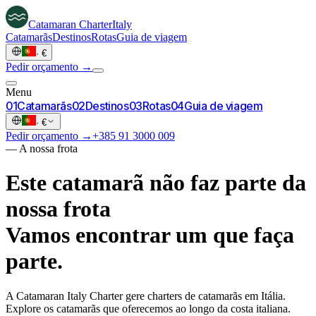
Catamaran
Charter
Italy
Catamarãs
Destinos
Rotas
Guia de viagem
·
€
Pedir orçamento →
Menu
0
1
Catamarãs
0
2
Destinos
0
3
Rotas
0
4
Guia de viagem
·
€
Pedir orçamento →
+385 91 3000 009
—
A nossa frota
Este catamarã não faz parte da
nossa frota
Vamos encontrar um que faça
parte.
A Catamaran Italy Charter gere charters de catamarãs em Itália.
Explore os catamarãs que oferecemos ao longo da costa italiana.