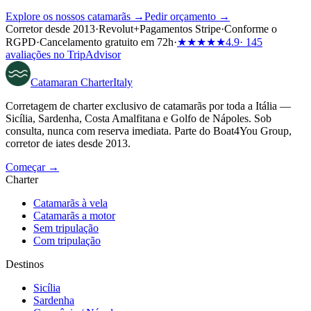
Explore os nossos catamarãs →
Pedir orçamento →
Corretor desde 2013
·
Revolut
+
Pagamentos Stripe
·
Conforme o
RGPD
·
Cancelamento gratuito em 72h
·
★★★★★
4.9
· 145
avaliações no TripAdvisor
Catamaran
Charter
Italy
Corretagem de charter exclusivo de catamarãs por toda a Itália —
Sicília, Sardenha, Costa Amalfitana e Golfo de Nápoles. Sob
consulta, nunca com reserva imediata. Parte do Boat4You Group,
corretor de iates desde 2013.
Começar →
Charter
Catamarãs à vela
Catamarãs a motor
Sem tripulação
Com tripulação
Destinos
Sicília
Sardenha