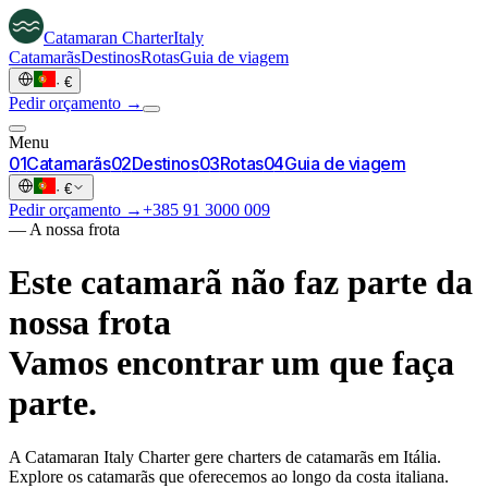
Catamaran
Charter
Italy
Catamarãs
Destinos
Rotas
Guia de viagem
·
€
Pedir orçamento →
Menu
0
1
Catamarãs
0
2
Destinos
0
3
Rotas
0
4
Guia de viagem
·
€
Pedir orçamento →
+385 91 3000 009
—
A nossa frota
Este catamarã não faz parte da
nossa frota
Vamos encontrar um que faça
parte.
A Catamaran Italy Charter gere charters de catamarãs em Itália.
Explore os catamarãs que oferecemos ao longo da costa italiana.