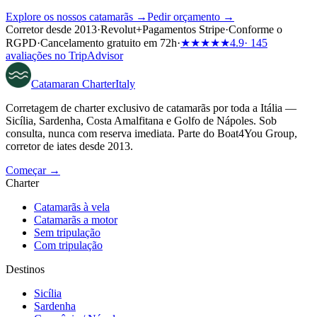
Explore os nossos catamarãs →
Pedir orçamento →
Corretor desde 2013
·
Revolut
+
Pagamentos Stripe
·
Conforme o
RGPD
·
Cancelamento gratuito em 72h
·
★★★★★
4.9
· 145
avaliações no TripAdvisor
Catamaran
Charter
Italy
Corretagem de charter exclusivo de catamarãs por toda a Itália —
Sicília, Sardenha, Costa Amalfitana e Golfo de Nápoles. Sob
consulta, nunca com reserva imediata. Parte do Boat4You Group,
corretor de iates desde 2013.
Começar →
Charter
Catamarãs à vela
Catamarãs a motor
Sem tripulação
Com tripulação
Destinos
Sicília
Sardenha