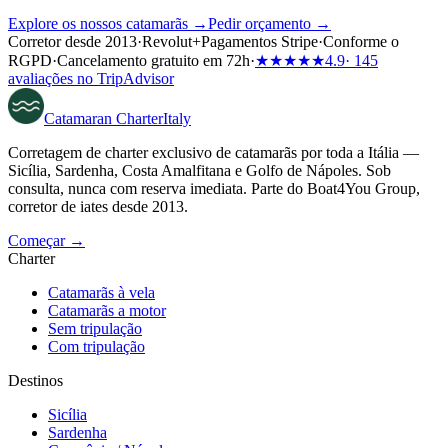
Explore os nossos catamarãs →
Pedir orçamento →
Corretor desde 2013
·
Revolut
+
Pagamentos Stripe
·
Conforme o
RGPD
·
Cancelamento gratuito em 72h
·
★★★★★
4.9
· 145
avaliações no TripAdvisor
Catamaran
Charter
Italy
Corretagem de charter exclusivo de catamarãs por toda a Itália —
Sicília, Sardenha, Costa Amalfitana e Golfo de Nápoles. Sob
consulta, nunca com reserva imediata. Parte do Boat4You Group,
corretor de iates desde 2013.
Começar →
Charter
Catamarãs à vela
Catamarãs a motor
Sem tripulação
Com tripulação
Destinos
Sicília
Sardenha