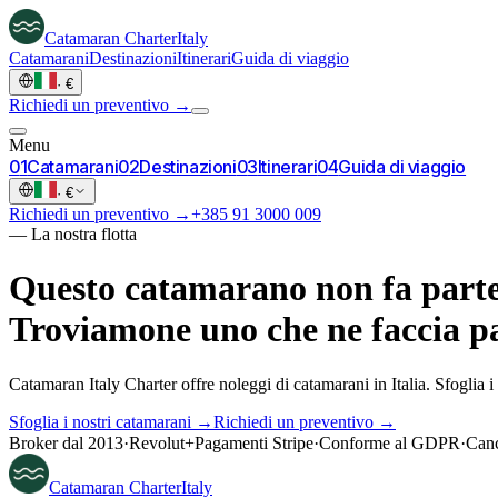
Catamaran
Charter
Italy
Catamarani
Destinazioni
Itinerari
Guida di viaggio
·
€
Richiedi un preventivo →
Menu
0
1
Catamarani
0
2
Destinazioni
0
3
Itinerari
0
4
Guida di viaggio
·
€
Richiedi un preventivo →
+385 91 3000 009
—
La nostra flotta
Questo catamarano non fa parte 
Troviamone uno che ne faccia pa
Catamaran Italy Charter offre noleggi di catamarani in Italia. Sfoglia 
Sfoglia i nostri catamarani →
Richiedi un preventivo →
Broker dal 2013
·
Revolut
+
Pagamenti Stripe
·
Conforme al GDPR
·
Canc
Catamaran
Charter
Italy