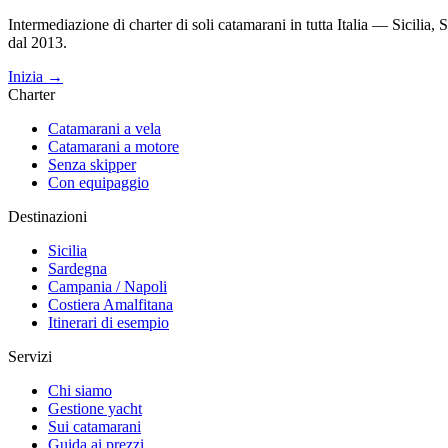
Intermediazione di charter di soli catamarani in tutta Italia — Sicili
dal 2013.
Inizia →
Charter
Catamarani a vela
Catamarani a motore
Senza skipper
Con equipaggio
Destinazioni
Sicilia
Sardegna
Campania / Napoli
Costiera Amalfitana
Itinerari di esempio
Servizi
Chi siamo
Gestione yacht
Sui catamarani
Guida ai prezzi