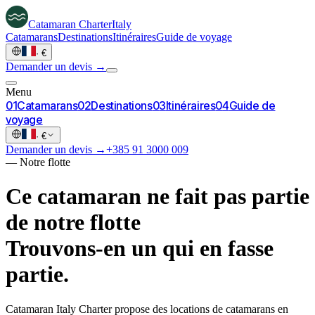
Catamaran
Charter
Italy
Catamarans
Destinations
Itinéraires
Guide de voyage
·
€
Demander un devis →
Menu
0
1
Catamarans
0
2
Destinations
0
3
Itinéraires
0
4
Guide de
voyage
·
€
Demander un devis →
+385 91 3000 009
—
Notre flotte
Ce catamaran ne fait pas partie
de notre flotte
Trouvons-en un qui en fasse
partie.
Catamaran Italy Charter propose des locations de catamarans en