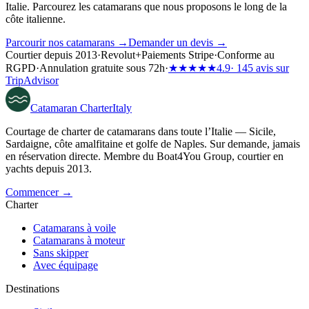
Italie. Parcourez les catamarans que nous proposons le long de la
côte italienne.
Parcourir nos catamarans →
Demander un devis →
Courtier depuis 2013
·
Revolut
+
Paiements Stripe
·
Conforme au
RGPD
·
Annulation gratuite sous 72h
·
★★★★★
4.9
· 145 avis sur
TripAdvisor
Catamaran
Charter
Italy
Courtage de charter de catamarans dans toute l’Italie — Sicile,
Sardaigne, côte amalfitaine et golfe de Naples. Sur demande, jamais
en réservation directe. Membre du Boat4You Group, courtier en
yachts depuis 2013.
Commencer →
Charter
Catamarans à voile
Catamarans à moteur
Sans skipper
Avec équipage
Destinations