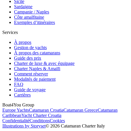
Sicile
Sardaigne
Campanie / Naples
Côte amalfitaine
Exemples d’itinéraires
Services
À propos
Gestion de yachts
À propos des catamarans
Guide des prix
Charter de luxe & avec équipage
Charter Naples & Amalfi
Comment réserver
Modalités de paiement
FAQ
Guide de voyage
Carrières
Boat4You Group
Europe Yachts
Catamaran Croatia
Catamaran Greece
Catamaran
Caribbean
Yacht Charter Croatia
Confidentialité
Conditions
Cookies
Illustrations by Storyset
© 2026 Catamaran Charter Italy