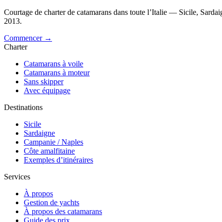
Courtage de charter de catamarans dans toute l’Italie — Sicile, Sarda
2013.
Commencer →
Charter
Catamarans à voile
Catamarans à moteur
Sans skipper
Avec équipage
Destinations
Sicile
Sardaigne
Campanie / Naples
Côte amalfitaine
Exemples d’itinéraires
Services
À propos
Gestion de yachts
À propos des catamarans
Guide des prix