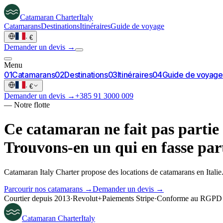
Catamaran
Charter
Italy
Catamarans
Destinations
Itinéraires
Guide de voyage
·
€
Demander un devis →
Menu
0
1
Catamarans
0
2
Destinations
0
3
Itinéraires
0
4
Guide de voyage
·
€
Demander un devis →
+385 91 3000 009
—
Notre flotte
Ce catamaran ne fait pas partie 
Trouvons-en un qui en fasse part
Catamaran Italy Charter propose des locations de catamarans en Italie.
Parcourir nos catamarans →
Demander un devis →
Courtier depuis 2013
·
Revolut
+
Paiements Stripe
·
Conforme au RGPD
Catamaran
Charter
Italy