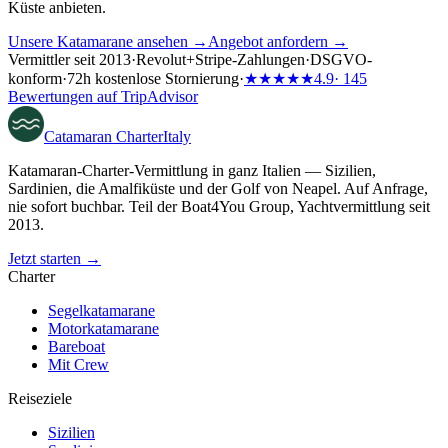
Küste anbieten.
Unsere Katamarane ansehen →
Angebot anfordern →
Vermittler seit 2013
·
Revolut
+
Stripe-Zahlungen
·
DSGVO-
konform
·
72h kostenlose Stornierung
·
★★★★★
4.9
· 145
Bewertungen auf TripAdvisor
Catamaran
Charter
Italy
Katamaran-Charter-Vermittlung in ganz Italien — Sizilien,
Sardinien, die Amalfiküste und der Golf von Neapel. Auf Anfrage,
nie sofort buchbar. Teil der Boat4You Group, Yachtvermittlung seit
2013.
Jetzt starten →
Charter
Segelkatamarane
Motorkatamarane
Bareboat
Mit Crew
Reiseziele
Sizilien