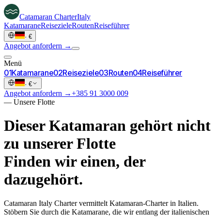
Catamaran
Charter
Italy
Katamarane
Reiseziele
Routen
Reiseführer
·
€
Angebot anfordern →
Menü
0
1
Katamarane
0
2
Reiseziele
0
3
Routen
0
4
Reiseführer
·
€
Angebot anfordern →
+385 91 3000 009
—
Unsere Flotte
Dieser Katamaran gehört nicht
zu unserer Flotte
Finden wir einen, der
dazugehört.
Catamaran Italy Charter vermittelt Katamaran-Charter in Italien.
Stöbern Sie durch die Katamarane, die wir entlang der italienischen