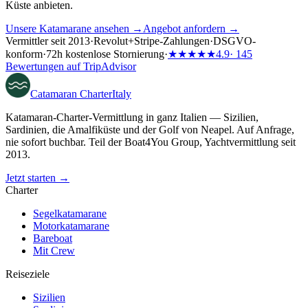
Küste anbieten.
Unsere Katamarane ansehen →
Angebot anfordern →
Vermittler seit 2013
·
Revolut
+
Stripe-Zahlungen
·
DSGVO-
konform
·
72h kostenlose Stornierung
·
★★★★★
4.9
· 145
Bewertungen auf TripAdvisor
Catamaran
Charter
Italy
Katamaran-Charter-Vermittlung in ganz Italien — Sizilien,
Sardinien, die Amalfiküste und der Golf von Neapel. Auf Anfrage,
nie sofort buchbar. Teil der Boat4You Group, Yachtvermittlung seit
2013.
Jetzt starten →
Charter
Segelkatamarane
Motorkatamarane
Bareboat
Mit Crew
Reiseziele
Sizilien