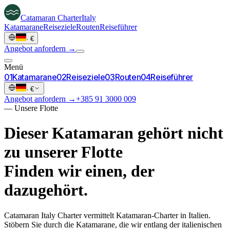
Catamaran
Charter
Italy
Katamarane
Reiseziele
Routen
Reiseführer
·
€
Angebot anfordern →
Menü
0
1
Katamarane
0
2
Reiseziele
0
3
Routen
0
4
Reiseführer
·
€
Angebot anfordern →
+385 91 3000 009
—
Unsere Flotte
Dieser Katamaran gehört nicht
zu unserer Flotte
Finden wir einen, der
dazugehört.
Catamaran Italy Charter vermittelt Katamaran-Charter in Italien.
Stöbern Sie durch die Katamarane, die wir entlang der italienischen